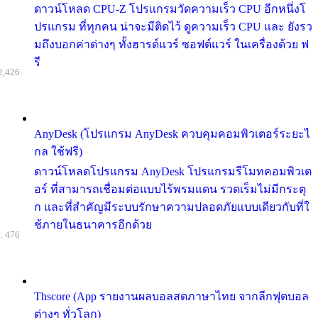
ดาวน์โหลด CPU-Z โปรแกรมวัดความเร็ว CPU อีกหนึ่งโ
ปรแกรม ที่ทุกคน น่าจะมีติดไว้ ดูความเร็ว CPU และ ยังรว
มถึงบอกค่าต่างๆ ทั้งฮารด์แวร์ ซอฟต์แวร์ ในเครื่องด้วย ฟ
รี
2,426
AnyDesk (โปรแกรม AnyDesk ควบคุมคอมพิวเตอร์ระยะไ
กล ใช้ฟรี)
ดาวน์โหลดโปรแกรม AnyDesk โปรแกรมรีโมทคอมพิวเต
อร์ ที่สามารถเชื่อมต่อแบบไร้พรมแดน รวดเร็มไม่มีกระตุ
ก และที่สำคัญมีระบบรักษาความปลอดภัยแบบเดียวกับที่ใ
ช้ภายในธนาคารอีกด้วย
: 476
Thscore (App รายงานผลบอลสดภาษาไทย จากลีกฟุตบอล
ต่างๆ ทั่วโลก)