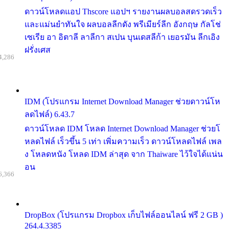
ดาวน์โหลดแอป Thscore แอปฯ รายงานผลบอลสดรวดเร็ว
และแม่นยำทันใจ ผลบอลลีกดัง พรีเมียร์ลีก อังกฤษ กัลโช่
เซเรีย อา อิตาลี ลาลีกา สเปน บุนเดสลีก้า เยอรมัน ลีกเอิง
ฝรั่งเศส
4,286
IDM (โปรแกรม Internet Download Manager ช่วยดาวน์โห
ลดไฟล์) 6.43.7
ดาวน์โหลด IDM โหลด Internet Download Manager ช่วยโ
หลดไฟล์ เร็วขึ้น 5 เท่า เพิ่มความเร็ว ดาวน์โหลดไฟล์ เพล
ง โหลดหนัง โหลด IDM ล่าสุด จาก Thaiware ไว้ใจได้แน่น
อน
6,366
DropBox (โปรแกรม Dropbox เก็บไฟล์ออนไลน์ ฟรี 2 GB )
264.4.3385