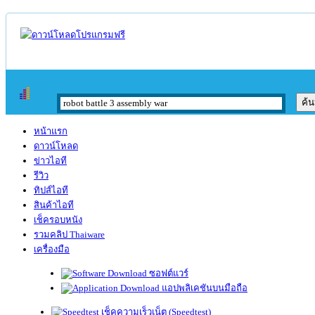
หน้าแรก
ดาวน์โหลด
ข่าวไอที
รีวิว
ทิปส์ไอที
สินค้าไอที
เช็ครอบหนัง
รวมคลิป Thaiware
เครื่องมือ
ซอฟต์แวร์
แอปพลิเคชันบนมือถือ
เช็คความเร็วเน็ต (Speedtest)