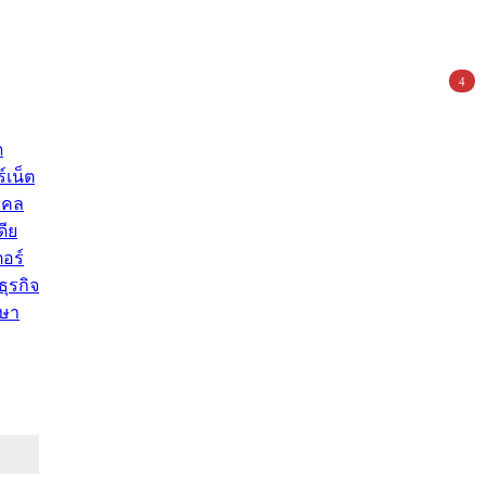
4
ด
์เน็ต
คคล
ดีย
อร์
ุรกิจ
ษา