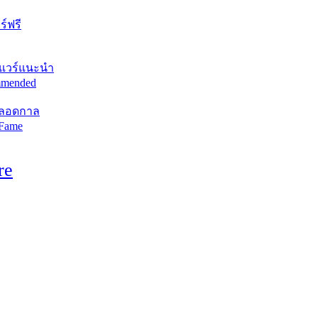
์ฟรี
แวร์แนะนำ
mended
ตลอดกาล
 Fame
re