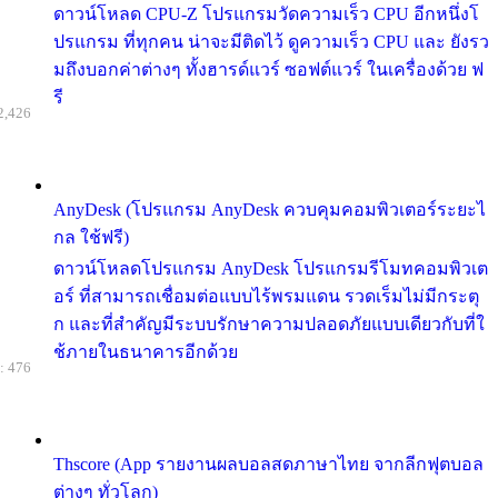
ดาวน์โหลด CPU-Z โปรแกรมวัดความเร็ว CPU อีกหนึ่งโ
ปรแกรม ที่ทุกคน น่าจะมีติดไว้ ดูความเร็ว CPU และ ยังรว
มถึงบอกค่าต่างๆ ทั้งฮารด์แวร์ ซอฟต์แวร์ ในเครื่องด้วย ฟ
รี
2,426
AnyDesk (โปรแกรม AnyDesk ควบคุมคอมพิวเตอร์ระยะไ
กล ใช้ฟรี)
ดาวน์โหลดโปรแกรม AnyDesk โปรแกรมรีโมทคอมพิวเต
อร์ ที่สามารถเชื่อมต่อแบบไร้พรมแดน รวดเร็มไม่มีกระตุ
ก และที่สำคัญมีระบบรักษาความปลอดภัยแบบเดียวกับที่ใ
ช้ภายในธนาคารอีกด้วย
: 476
Thscore (App รายงานผลบอลสดภาษาไทย จากลีกฟุตบอล
ต่างๆ ทั่วโลก)