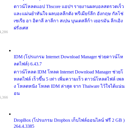
ดาวน์โหลดแอป Thscore แอปฯ รายงานผลบอลสดรวดเร็ว
และแม่นยำทันใจ ผลบอลลีกดัง พรีเมียร์ลีก อังกฤษ กัลโช่
เซเรีย อา อิตาลี ลาลีกา สเปน บุนเดสลีก้า เยอรมัน ลีกเอิง
ฝรั่งเศส
4,286
IDM (โปรแกรม Internet Download Manager ช่วยดาวน์โห
ลดไฟล์) 6.43.7
ดาวน์โหลด IDM โหลด Internet Download Manager ช่วยโ
หลดไฟล์ เร็วขึ้น 5 เท่า เพิ่มความเร็ว ดาวน์โหลดไฟล์ เพล
ง โหลดหนัง โหลด IDM ล่าสุด จาก Thaiware ไว้ใจได้แน่น
อน
6,366
DropBox (โปรแกรม Dropbox เก็บไฟล์ออนไลน์ ฟรี 2 GB )
264.4.3385