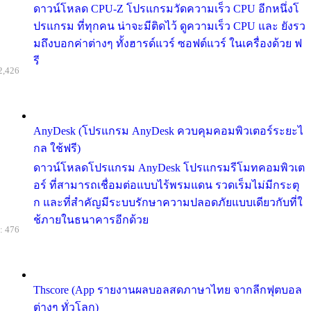
ดาวน์โหลด CPU-Z โปรแกรมวัดความเร็ว CPU อีกหนึ่งโ
ปรแกรม ที่ทุกคน น่าจะมีติดไว้ ดูความเร็ว CPU และ ยังรว
มถึงบอกค่าต่างๆ ทั้งฮารด์แวร์ ซอฟต์แวร์ ในเครื่องด้วย ฟ
รี
2,426
AnyDesk (โปรแกรม AnyDesk ควบคุมคอมพิวเตอร์ระยะไ
กล ใช้ฟรี)
ดาวน์โหลดโปรแกรม AnyDesk โปรแกรมรีโมทคอมพิวเต
อร์ ที่สามารถเชื่อมต่อแบบไร้พรมแดน รวดเร็มไม่มีกระตุ
ก และที่สำคัญมีระบบรักษาความปลอดภัยแบบเดียวกับที่ใ
ช้ภายในธนาคารอีกด้วย
: 476
Thscore (App รายงานผลบอลสดภาษาไทย จากลีกฟุตบอล
ต่างๆ ทั่วโลก)