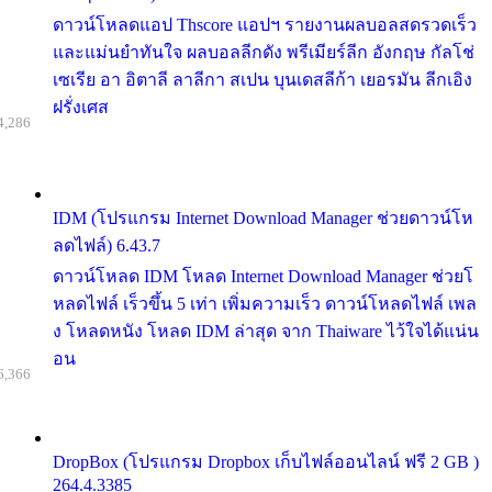
ดาวน์โหลดแอป Thscore แอปฯ รายงานผลบอลสดรวดเร็ว
และแม่นยำทันใจ ผลบอลลีกดัง พรีเมียร์ลีก อังกฤษ กัลโช่
เซเรีย อา อิตาลี ลาลีกา สเปน บุนเดสลีก้า เยอรมัน ลีกเอิง
ฝรั่งเศส
4,286
IDM (โปรแกรม Internet Download Manager ช่วยดาวน์โห
ลดไฟล์) 6.43.7
ดาวน์โหลด IDM โหลด Internet Download Manager ช่วยโ
หลดไฟล์ เร็วขึ้น 5 เท่า เพิ่มความเร็ว ดาวน์โหลดไฟล์ เพล
ง โหลดหนัง โหลด IDM ล่าสุด จาก Thaiware ไว้ใจได้แน่น
อน
6,366
DropBox (โปรแกรม Dropbox เก็บไฟล์ออนไลน์ ฟรี 2 GB )
264.4.3385