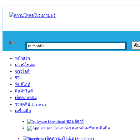
หน้าแรก
ดาวน์โหลด
ข่าวไอที
รีวิว
ทิปส์ไอที
สินค้าไอที
เช็ครอบหนัง
รวมคลิป Thaiware
เครื่องมือ
ซอฟต์แวร์
แอปพลิเคชันบนมือถือ
เช็คความเร็วเน็ต (Speedtest)