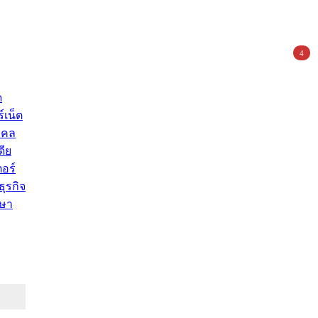
4
ด
์เน็ต
คคล
ดีย
อร์
ุรกิจ
ษา