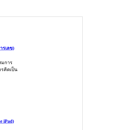
การเลข)
้สมการ
รคิดเป็น
e iPad)