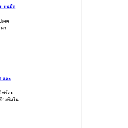
ูป บนมือ
ัปเดต
รรดา
d และ
์ พร้อม
ร้างทีมใน