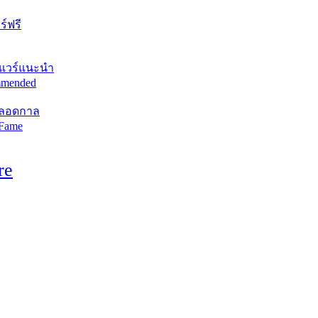
์ฟรี
แวร์แนะนำ
mended
ตลอดกาล
 Fame
re