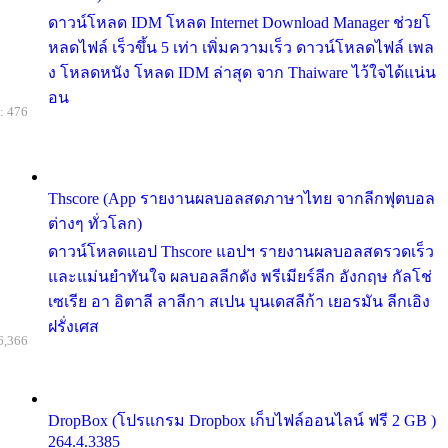
ดาวน์โหลด IDM โหลด Internet Download Manager ช่วยโ
หลดไฟล์ เร็วขึ้น 5 เท่า เพิ่มความเร็ว ดาวน์โหลดไฟล์ เพล
ง โหลดหนัง โหลด IDM ล่าสุด จาก Thaiware ไว้ใจได้แน่น
อน
: 476
Thscore (App รายงานผลบอลสดภาษาไทย จากลีกฟุตบอล
ต่างๆ ทั่วโลก)
ดาวน์โหลดแอป Thscore แอปฯ รายงานผลบอลสดรวดเร็ว
และแม่นยำทันใจ ผลบอลลีกดัง พรีเมียร์ลีก อังกฤษ กัลโช่
เซเรีย อา อิตาลี ลาลีกา สเปน บุนเดสลีก้า เยอรมัน ลีกเอิง
ฝรั่งเศส
6,366
DropBox (โปรแกรม Dropbox เก็บไฟล์ออนไลน์ ฟรี 2 GB )
264.4.3385