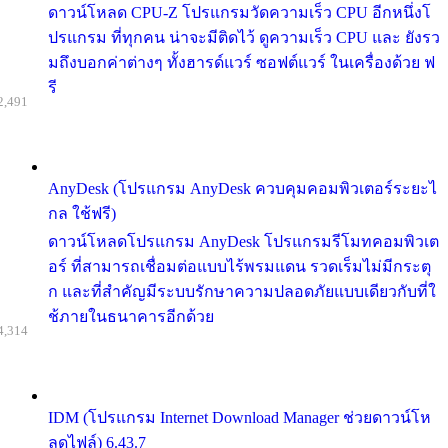
ดาวน์โหลด CPU-Z โปรแกรมวัดความเร็ว CPU อีกหนึ่งโ
ปรแกรม ที่ทุกคน น่าจะมีติดไว้ ดูความเร็ว CPU และ ยังรว
มถึงบอกค่าต่างๆ ทั้งฮารด์แวร์ ซอฟต์แวร์ ในเครื่องด้วย ฟ
รี
2,491
AnyDesk (โปรแกรม AnyDesk ควบคุมคอมพิวเตอร์ระยะไ
กล ใช้ฟรี)
ดาวน์โหลดโปรแกรม AnyDesk โปรแกรมรีโมทคอมพิวเต
อร์ ที่สามารถเชื่อมต่อแบบไร้พรมแดน รวดเร็มไม่มีกระตุ
ก และที่สำคัญมีระบบรักษาความปลอดภัยแบบเดียวกับที่ใ
ช้ภายในธนาคารอีกด้วย
4,314
IDM (โปรแกรม Internet Download Manager ช่วยดาวน์โห
ลดไฟล์) 6.43.7