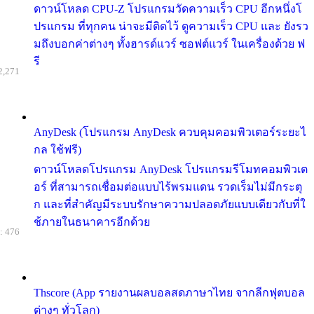
ดาวน์โหลด CPU-Z โปรแกรมวัดความเร็ว CPU อีกหนึ่งโ
ปรแกรม ที่ทุกคน น่าจะมีติดไว้ ดูความเร็ว CPU และ ยังรว
มถึงบอกค่าต่างๆ ทั้งฮารด์แวร์ ซอฟต์แวร์ ในเครื่องด้วย ฟ
รี
2,271
AnyDesk (โปรแกรม AnyDesk ควบคุมคอมพิวเตอร์ระยะไ
กล ใช้ฟรี)
ดาวน์โหลดโปรแกรม AnyDesk โปรแกรมรีโมทคอมพิวเต
อร์ ที่สามารถเชื่อมต่อแบบไร้พรมแดน รวดเร็มไม่มีกระตุ
ก และที่สำคัญมีระบบรักษาความปลอดภัยแบบเดียวกับที่ใ
ช้ภายในธนาคารอีกด้วย
: 476
Thscore (App รายงานผลบอลสดภาษาไทย จากลีกฟุตบอล
ต่างๆ ทั่วโลก)