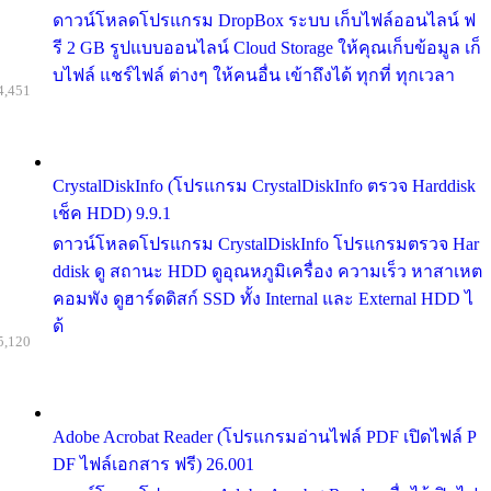
ดาวน์โหลดโปรแกรม DropBox ระบบ เก็บไฟล์ออนไลน์ ฟ
รี 2 GB รูปแบบออนไลน์ Cloud Storage ให้คุณเก็บข้อมูล เก็
บไฟล์ แชร์ไฟล์ ต่างๆ ให้คนอื่น เข้าถึงได้ ทุกที่ ทุกเวลา
4,451
CrystalDiskInfo (โปรแกรม CrystalDiskInfo ตรวจ Harddisk
เช็ค HDD) 9.9.1
ดาวน์โหลดโปรแกรม CrystalDiskInfo โปรแกรมตรวจ Har
ddisk ดู สถานะ HDD ดูอุณหภูมิเครื่อง ความเร็ว หาสาเหต
คอมพัง ดูฮาร์ดดิสก์ SSD ทั้ง Internal และ External HDD ไ
ด้
5,120
Adobe Acrobat Reader (โปรแกรมอ่านไฟล์ PDF เปิดไฟล์ P
DF ไฟล์เอกสาร ฟรี) 26.001