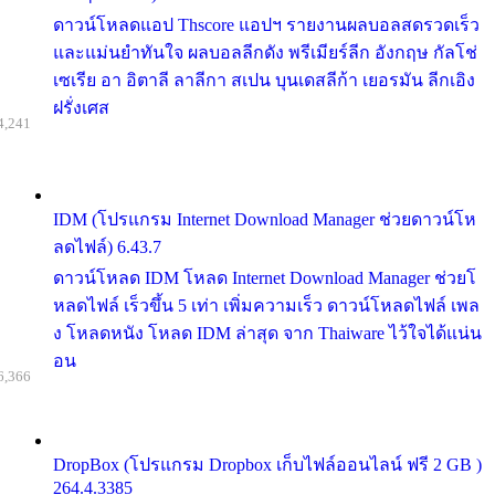
ดาวน์โหลดแอป Thscore แอปฯ รายงานผลบอลสดรวดเร็ว
และแม่นยำทันใจ ผลบอลลีกดัง พรีเมียร์ลีก อังกฤษ กัลโช่
เซเรีย อา อิตาลี ลาลีกา สเปน บุนเดสลีก้า เยอรมัน ลีกเอิง
ฝรั่งเศส
4,241
IDM (โปรแกรม Internet Download Manager ช่วยดาวน์โห
ลดไฟล์) 6.43.7
ดาวน์โหลด IDM โหลด Internet Download Manager ช่วยโ
หลดไฟล์ เร็วขึ้น 5 เท่า เพิ่มความเร็ว ดาวน์โหลดไฟล์ เพล
ง โหลดหนัง โหลด IDM ล่าสุด จาก Thaiware ไว้ใจได้แน่น
อน
6,366
DropBox (โปรแกรม Dropbox เก็บไฟล์ออนไลน์ ฟรี 2 GB )
264.4.3385