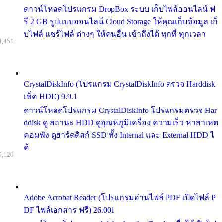
ดาวน์โหลดโปรแกรม DropBox ระบบ เก็บไฟล์ออนไลน์ ฟ
รี 2 GB รูปแบบออนไลน์ Cloud Storage ให้คุณเก็บข้อมูล เก็
บไฟล์ แชร์ไฟล์ ต่างๆ ให้คนอื่น เข้าถึงได้ ทุกที่ ทุกเวลา
4,451
CrystalDiskInfo (โปรแกรม CrystalDiskInfo ตรวจ Harddisk
เช็ค HDD) 9.9.1
ดาวน์โหลดโปรแกรม CrystalDiskInfo โปรแกรมตรวจ Har
ddisk ดู สถานะ HDD ดูอุณหภูมิเครื่อง ความเร็ว หาสาเหต
คอมพัง ดูฮาร์ดดิสก์ SSD ทั้ง Internal และ External HDD ไ
ด้
5,120
Adobe Acrobat Reader (โปรแกรมอ่านไฟล์ PDF เปิดไฟล์ P
DF ไฟล์เอกสาร ฟรี) 26.001