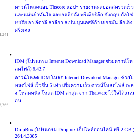
ดาวน์โหลดแอป Thscore แอปฯ รายงานผลบอลสดรวดเร็ว
และแม่นยำทันใจ ผลบอลลีกดัง พรีเมียร์ลีก อังกฤษ กัลโช่
เซเรีย อา อิตาลี ลาลีกา สเปน บุนเดสลีก้า เยอรมัน ลีกเอิง
ฝรั่งเศส
4,241
IDM (โปรแกรม Internet Download Manager ช่วยดาวน์โห
ลดไฟล์) 6.43.7
ดาวน์โหลด IDM โหลด Internet Download Manager ช่วยโ
หลดไฟล์ เร็วขึ้น 5 เท่า เพิ่มความเร็ว ดาวน์โหลดไฟล์ เพล
ง โหลดหนัง โหลด IDM ล่าสุด จาก Thaiware ไว้ใจได้แน่น
อน
6,366
DropBox (โปรแกรม Dropbox เก็บไฟล์ออนไลน์ ฟรี 2 GB )
264.4.3385