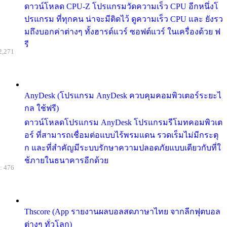
ดาวน์โหลด CPU-Z โปรแกรมวัดความเร็ว CPU อีกหนึ่งโ
ปรแกรม ที่ทุกคน น่าจะมีติดไว้ ดูความเร็ว CPU และ ยังรว
มถึงบอกค่าต่างๆ ทั้งฮารด์แวร์ ซอฟต์แวร์ ในเครื่องด้วย ฟ
รี
2,271
AnyDesk (โปรแกรม AnyDesk ควบคุมคอมพิวเตอร์ระยะไ
กล ใช้ฟรี)
ดาวน์โหลดโปรแกรม AnyDesk โปรแกรมรีโมทคอมพิวเต
อร์ ที่สามารถเชื่อมต่อแบบไร้พรมแดน รวดเร็มไม่มีกระตุ
ก และที่สำคัญมีระบบรักษาความปลอดภัยแบบเดียวกับที่ใ
ช้ภายในธนาคารอีกด้วย
: 476
Thscore (App รายงานผลบอลสดภาษาไทย จากลีกฟุตบอล
ต่างๆ ทั่วโลก)