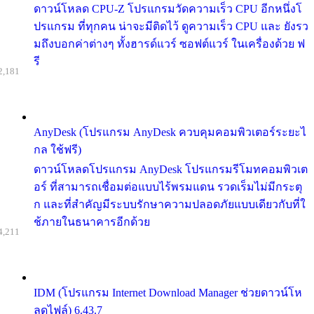
ดาวน์โหลด CPU-Z โปรแกรมวัดความเร็ว CPU อีกหนึ่งโ
ปรแกรม ที่ทุกคน น่าจะมีติดไว้ ดูความเร็ว CPU และ ยังรว
มถึงบอกค่าต่างๆ ทั้งฮารด์แวร์ ซอฟต์แวร์ ในเครื่องด้วย ฟ
รี
2,181
AnyDesk (โปรแกรม AnyDesk ควบคุมคอมพิวเตอร์ระยะไ
กล ใช้ฟรี)
ดาวน์โหลดโปรแกรม AnyDesk โปรแกรมรีโมทคอมพิวเต
อร์ ที่สามารถเชื่อมต่อแบบไร้พรมแดน รวดเร็มไม่มีกระตุ
ก และที่สำคัญมีระบบรักษาความปลอดภัยแบบเดียวกับที่ใ
ช้ภายในธนาคารอีกด้วย
4,211
IDM (โปรแกรม Internet Download Manager ช่วยดาวน์โห
ลดไฟล์) 6.43.7