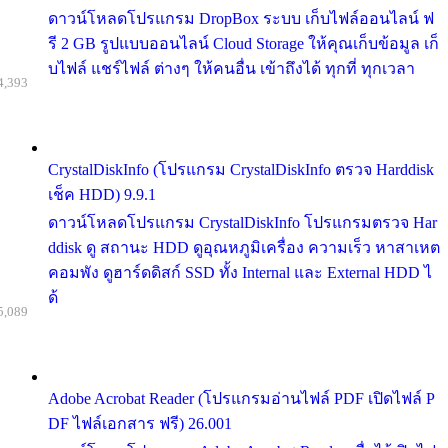
ดาวน์โหลดโปรแกรม DropBox ระบบ เก็บไฟล์ออนไลน์ ฟ
รี 2 GB รูปแบบออนไลน์ Cloud Storage ให้คุณเก็บข้อมูล เก็
บไฟล์ แชร์ไฟล์ ต่างๆ ให้คนอื่น เข้าถึงได้ ทุกที่ ทุกเวลา
4,393
CrystalDiskInfo (โปรแกรม CrystalDiskInfo ตรวจ Harddisk
เช็ค HDD) 9.9.1
ดาวน์โหลดโปรแกรม CrystalDiskInfo โปรแกรมตรวจ Har
ddisk ดู สถานะ HDD ดูอุณหภูมิเครื่อง ความเร็ว หาสาเหต
คอมพัง ดูฮาร์ดดิสก์ SSD ทั้ง Internal และ External HDD ไ
ด้
5,089
Adobe Acrobat Reader (โปรแกรมอ่านไฟล์ PDF เปิดไฟล์ P
DF ไฟล์เอกสาร ฟรี) 26.001