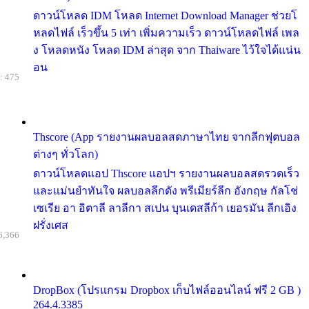
ดาวน์โหลด IDM โหลด Internet Download Manager ช่วยโ
หลดไฟล์ เร็วขึ้น 5 เท่า เพิ่มความเร็ว ดาวน์โหลดไฟล์ เพล
ง โหลดหนัง โหลด IDM ล่าสุด จาก Thaiware ไว้ใจได้แน่น
อน
: 475
Thscore (App รายงานผลบอลสดภาษาไทย จากลีกฟุตบอล
ต่างๆ ทั่วโลก)
ดาวน์โหลดแอป Thscore แอปฯ รายงานผลบอลสดรวดเร็ว
และแม่นยำทันใจ ผลบอลลีกดัง พรีเมียร์ลีก อังกฤษ กัลโช่
เซเรีย อา อิตาลี ลาลีกา สเปน บุนเดสลีก้า เยอรมัน ลีกเอิง
ฝรั่งเศส
6,366
DropBox (โปรแกรม Dropbox เก็บไฟล์ออนไลน์ ฟรี 2 GB )
264.4.3385