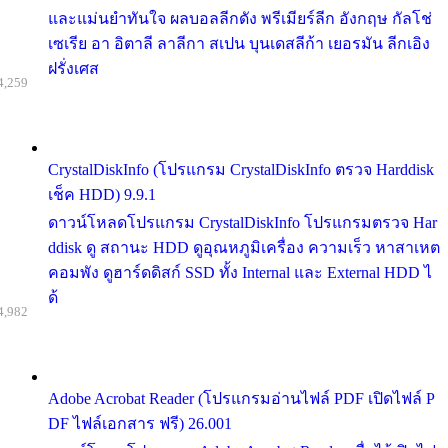
และแม่นยำทันใจ ผลบอลลีกดัง พรีเมียร์ลีก อังกฤษ กัลโช่
เซเรีย อา อิตาลี ลาลีกา สเปน บุนเดสลีก้า เยอรมัน ลีกเอิง
ฝรั่งเศส
4,259
CrystalDiskInfo (โปรแกรม CrystalDiskInfo ตรวจ Harddisk
เช็ค HDD) 9.9.1
ดาวน์โหลดโปรแกรม CrystalDiskInfo โปรแกรมตรวจ Har
ddisk ดู สถานะ HDD ดูอุณหภูมิเครื่อง ความเร็ว หาสาเหต
คอมพัง ดูฮาร์ดดิสก์ SSD ทั้ง Internal และ External HDD ไ
ด้
4,982
Adobe Acrobat Reader (โปรแกรมอ่านไฟล์ PDF เปิดไฟล์ P
DF ไฟล์เอกสาร ฟรี) 26.001