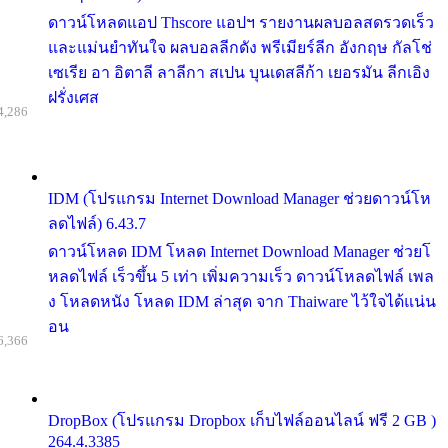
ดาวน์โหลดแอป Thscore แอปฯ รายงานผลบอลสดรวดเร็ว
และแม่นยำทันใจ ผลบอลลีกดัง พรีเมียร์ลีก อังกฤษ กัลโช่
เซเรีย อา อิตาลี ลาลีกา สเปน บุนเดสลีก้า เยอรมัน ลีกเอิง
ฝรั่งเศส
4,286
IDM (โปรแกรม Internet Download Manager ช่วยดาวน์โห
ลดไฟล์) 6.43.7
ดาวน์โหลด IDM โหลด Internet Download Manager ช่วยโ
หลดไฟล์ เร็วขึ้น 5 เท่า เพิ่มความเร็ว ดาวน์โหลดไฟล์ เพล
ง โหลดหนัง โหลด IDM ล่าสุด จาก Thaiware ไว้ใจได้แน่น
อน
6,366
DropBox (โปรแกรม Dropbox เก็บไฟล์ออนไลน์ ฟรี 2 GB )
264.4.3385