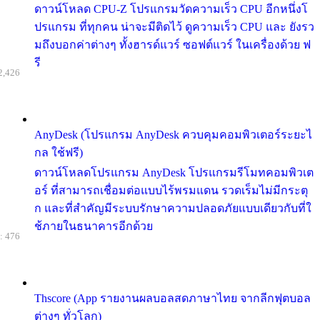
ดาวน์โหลด CPU-Z โปรแกรมวัดความเร็ว CPU อีกหนึ่งโ
ปรแกรม ที่ทุกคน น่าจะมีติดไว้ ดูความเร็ว CPU และ ยังรว
มถึงบอกค่าต่างๆ ทั้งฮารด์แวร์ ซอฟต์แวร์ ในเครื่องด้วย ฟ
รี
2,426
AnyDesk (โปรแกรม AnyDesk ควบคุมคอมพิวเตอร์ระยะไ
กล ใช้ฟรี)
ดาวน์โหลดโปรแกรม AnyDesk โปรแกรมรีโมทคอมพิวเต
อร์ ที่สามารถเชื่อมต่อแบบไร้พรมแดน รวดเร็มไม่มีกระตุ
ก และที่สำคัญมีระบบรักษาความปลอดภัยแบบเดียวกับที่ใ
ช้ภายในธนาคารอีกด้วย
: 476
Thscore (App รายงานผลบอลสดภาษาไทย จากลีกฟุตบอล
ต่างๆ ทั่วโลก)