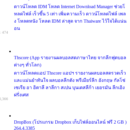
ดาวน์โหลด IDM โหลด Internet Download Manager ช่วยโ
หลดไฟล์ เร็วขึ้น 5 เท่า เพิ่มความเร็ว ดาวน์โหลดไฟล์ เพล
ง โหลดหนัง โหลด IDM ล่าสุด จาก Thaiware ไว้ใจได้แน่น
อน
: 474
Thscore (App รายงานผลบอลสดภาษาไทย จากลีกฟุตบอล
ต่างๆ ทั่วโลก)
ดาวน์โหลดแอป Thscore แอปฯ รายงานผลบอลสดรวดเร็ว
และแม่นยำทันใจ ผลบอลลีกดัง พรีเมียร์ลีก อังกฤษ กัลโช่
เซเรีย อา อิตาลี ลาลีกา สเปน บุนเดสลีก้า เยอรมัน ลีกเอิง
ฝรั่งเศส
6,366
DropBox (โปรแกรม Dropbox เก็บไฟล์ออนไลน์ ฟรี 2 GB )
264.4.3385