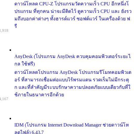
ดาวน์โหลด CPU-Z โปรแกรมวัดความเร็ว CPU อีกหนึ่งโ
ปรแกรม ที่ทุกคน น่าจะมีติดไว้ ดูความเร็ว CPU และ ยังรว
มถึงบอกค่าต่างๆ ทั้งฮารด์แวร์ ซอฟต์แวร์ ในเครื่องด้วย ฟ
รี
1,918
AnyDesk (โปรแกรม AnyDesk ควบคุมคอมพิวเตอร์ระยะไ
กล ใช้ฟรี)
ดาวน์โหลดโปรแกรม AnyDesk โปรแกรมรีโมทคอมพิวเต
อร์ ที่สามารถเชื่อมต่อแบบไร้พรมแดน รวดเร็มไม่มีกระตุ
ก และที่สำคัญมีระบบรักษาความปลอดภัยแบบเดียวกับที่ใ
ช้ภายในธนาคารอีกด้วย
4,167
IDM (โปรแกรม Internet Download Manager ช่วยดาวน์โห
ลดไฟล์) 6.43.7