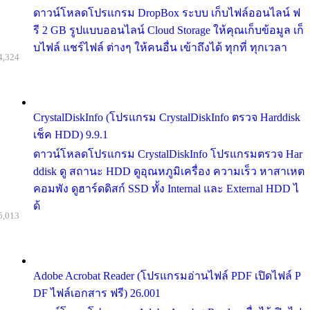
ดาวน์โหลดโปรแกรม DropBox ระบบ เก็บไฟล์ออนไลน์ ฟ
รี 2 GB รูปแบบออนไลน์ Cloud Storage ให้คุณเก็บข้อมูล เก็
บไฟล์ แชร์ไฟล์ ต่างๆ ให้คนอื่น เข้าถึงได้ ทุกที่ ทุกเวลา
4,324
CrystalDiskInfo (โปรแกรม CrystalDiskInfo ตรวจ Harddisk
เช็ค HDD) 9.9.1
ดาวน์โหลดโปรแกรม CrystalDiskInfo โปรแกรมตรวจ Har
ddisk ดู สถานะ HDD ดูอุณหภูมิเครื่อง ความเร็ว หาสาเหต
คอมพัง ดูฮาร์ดดิสก์ SSD ทั้ง Internal และ External HDD ไ
ด้
5,013
Adobe Acrobat Reader (โปรแกรมอ่านไฟล์ PDF เปิดไฟล์ P
DF ไฟล์เอกสาร ฟรี) 26.001