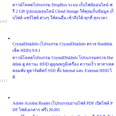
ดาวน์โหลดโปรแกรม DropBox ระบบ เก็บไฟล์ออนไลน์ ฟ
รี 2 GB รูปแบบออนไลน์ Cloud Storage ให้คุณเก็บข้อมูล เก็
บไฟล์ แชร์ไฟล์ ต่างๆ ให้คนอื่น เข้าถึงได้ ทุกที่ ทุกเวลา
4,435
CrystalDiskInfo (โปรแกรม CrystalDiskInfo ตรวจ Harddisk
เช็ค HDD) 9.9.1
ดาวน์โหลดโปรแกรม CrystalDiskInfo โปรแกรมตรวจ Har
ddisk ดู สถานะ HDD ดูอุณหภูมิเครื่อง ความเร็ว หาสาเหต
คอมพัง ดูฮาร์ดดิสก์ SSD ทั้ง Internal และ External HDD ไ
ด้
5,111
Adobe Acrobat Reader (โปรแกรมอ่านไฟล์ PDF เปิดไฟล์ P
DF ไฟล์เอกสาร ฟรี) 26.001