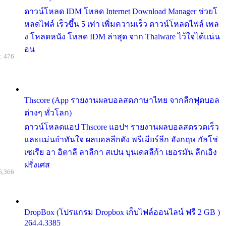
ดาวน์โหลด IDM โหลด Internet Download Manager ช่วยโ
หลดไฟล์ เร็วขึ้น 5 เท่า เพิ่มความเร็ว ดาวน์โหลดไฟล์ เพล
ง โหลดหนัง โหลด IDM ล่าสุด จาก Thaiware ไว้ใจได้แน่น
อน
: 476
Thscore (App รายงานผลบอลสดภาษาไทย จากลีกฟุตบอล
ต่างๆ ทั่วโลก)
ดาวน์โหลดแอป Thscore แอปฯ รายงานผลบอลสดรวดเร็ว
และแม่นยำทันใจ ผลบอลลีกดัง พรีเมียร์ลีก อังกฤษ กัลโช่
เซเรีย อา อิตาลี ลาลีกา สเปน บุนเดสลีก้า เยอรมัน ลีกเอิง
ฝรั่งเศส
6,366
DropBox (โปรแกรม Dropbox เก็บไฟล์ออนไลน์ ฟรี 2 GB )
264.4.3385