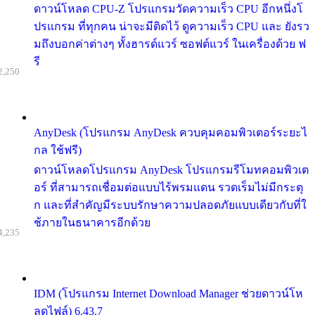
ดาวน์โหลด CPU-Z โปรแกรมวัดความเร็ว CPU อีกหนึ่งโ
ปรแกรม ที่ทุกคน น่าจะมีติดไว้ ดูความเร็ว CPU และ ยังรว
มถึงบอกค่าต่างๆ ทั้งฮารด์แวร์ ซอฟต์แวร์ ในเครื่องด้วย ฟ
รี
2,250
AnyDesk (โปรแกรม AnyDesk ควบคุมคอมพิวเตอร์ระยะไ
กล ใช้ฟรี)
ดาวน์โหลดโปรแกรม AnyDesk โปรแกรมรีโมทคอมพิวเต
อร์ ที่สามารถเชื่อมต่อแบบไร้พรมแดน รวดเร็มไม่มีกระตุ
ก และที่สำคัญมีระบบรักษาความปลอดภัยแบบเดียวกับที่ใ
ช้ภายในธนาคารอีกด้วย
4,235
IDM (โปรแกรม Internet Download Manager ช่วยดาวน์โห
ลดไฟล์) 6.43.7