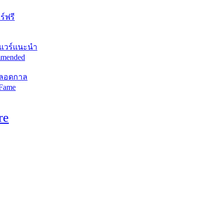
์ฟรี
แวร์แนะนำ
mended
ตลอดกาล
 Fame
re