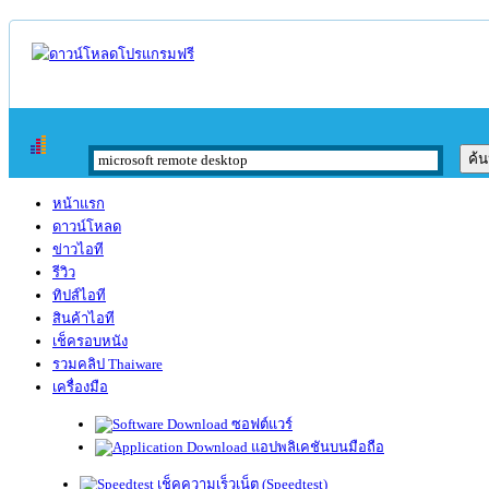
หน้าแรก
ดาวน์โหลด
ข่าวไอที
รีวิว
ทิปส์ไอที
สินค้าไอที
เช็ครอบหนัง
รวมคลิป Thaiware
เครื่องมือ
ซอฟต์แวร์
แอปพลิเคชันบนมือถือ
เช็คความเร็วเน็ต (Speedtest)