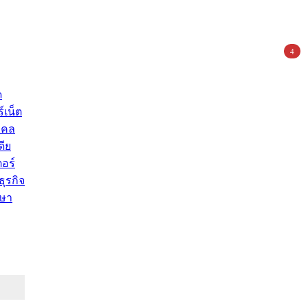
4
ด
์เน็ต
คคล
ดีย
อร์
ุรกิจ
ษา