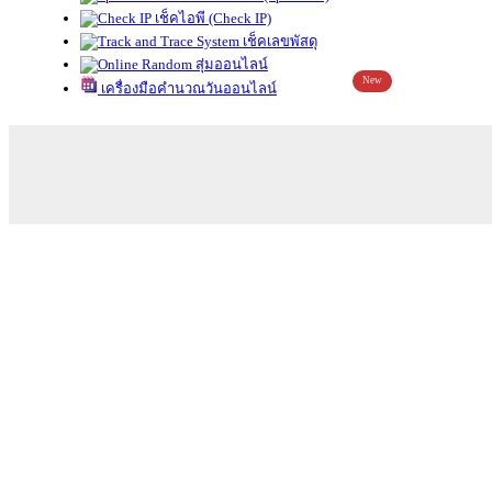
เช็คไอพี (Check IP)
เช็คเลขพัสดุ
สุ่มออนไลน์
New
เครื่องมือคำนวณวันออนไลน์