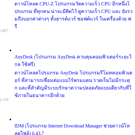
ดาวน์โหลด CPU-Z โปรแกรมวัดความเร็ว CPU อีกหนึ่งโ
ปรแกรม ที่ทุกคน น่าจะมีติดไว้ ดูความเร็ว CPU และ ยังรว
มถึงบอกค่าต่างๆ ทั้งฮารด์แวร์ ซอฟต์แวร์ ในเครื่องด้วย ฟ
รี
1,887
AnyDesk (โปรแกรม AnyDesk ควบคุมคอมพิวเตอร์ระยะไ
กล ใช้ฟรี)
ดาวน์โหลดโปรแกรม AnyDesk โปรแกรมรีโมทคอมพิวเต
อร์ ที่สามารถเชื่อมต่อแบบไร้พรมแดน รวดเร็มไม่มีกระตุ
ก และที่สำคัญมีระบบรักษาความปลอดภัยแบบเดียวกับที่ใ
ช้ภายในธนาคารอีกด้วย
4,159
IDM (โปรแกรม Internet Download Manager ช่วยดาวน์โห
ลดไฟล์) 6.43.7