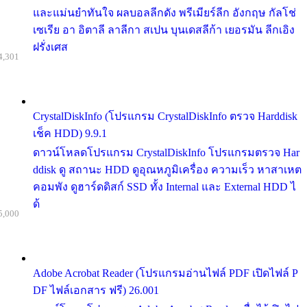
และแม่นยำทันใจ ผลบอลลีกดัง พรีเมียร์ลีก อังกฤษ กัลโช่
เซเรีย อา อิตาลี ลาลีกา สเปน บุนเดสลีก้า เยอรมัน ลีกเอิง
ฝรั่งเศส
4,301
CrystalDiskInfo (โปรแกรม CrystalDiskInfo ตรวจ Harddisk
เช็ค HDD) 9.9.1
ดาวน์โหลดโปรแกรม CrystalDiskInfo โปรแกรมตรวจ Har
ddisk ดู สถานะ HDD ดูอุณหภูมิเครื่อง ความเร็ว หาสาเหต
คอมพัง ดูฮาร์ดดิสก์ SSD ทั้ง Internal และ External HDD ไ
ด้
5,000
Adobe Acrobat Reader (โปรแกรมอ่านไฟล์ PDF เปิดไฟล์ P
DF ไฟล์เอกสาร ฟรี) 26.001