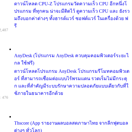
ดาวน์โหลด CPU-Z โปรแกรมวัดความเร็ว CPU อีกหนึ่งโ
ปรแกรม ที่ทุกคน น่าจะมีติดไว้ ดูความเร็ว CPU และ ยังรว
มถึงบอกค่าต่างๆ ทั้งฮารด์แวร์ ซอฟต์แวร์ ในเครื่องด้วย ฟ
รี
2,487
AnyDesk (โปรแกรม AnyDesk ควบคุมคอมพิวเตอร์ระยะไ
กล ใช้ฟรี)
ดาวน์โหลดโปรแกรม AnyDesk โปรแกรมรีโมทคอมพิวเต
อร์ ที่สามารถเชื่อมต่อแบบไร้พรมแดน รวดเร็มไม่มีกระตุ
ก และที่สำคัญมีระบบรักษาความปลอดภัยแบบเดียวกับที่ใ
ช้ภายในธนาคารอีกด้วย
: 476
Thscore (App รายงานผลบอลสดภาษาไทย จากลีกฟุตบอล
ต่างๆ ทั่วโลก)