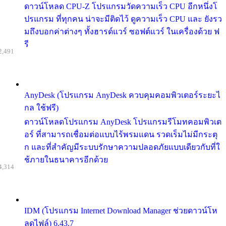
ดาวน์โหลด CPU-Z โปรแกรมวัดความเร็ว CPU อีกหนึ่งโ
ปรแกรม ที่ทุกคน น่าจะมีติดไว้ ดูความเร็ว CPU และ ยังรว
มถึงบอกค่าต่างๆ ทั้งฮารด์แวร์ ซอฟต์แวร์ ในเครื่องด้วย ฟ
รี
2,491
AnyDesk (โปรแกรม AnyDesk ควบคุมคอมพิวเตอร์ระยะไ
กล ใช้ฟรี)
ดาวน์โหลดโปรแกรม AnyDesk โปรแกรมรีโมทคอมพิวเต
อร์ ที่สามารถเชื่อมต่อแบบไร้พรมแดน รวดเร็มไม่มีกระตุ
ก และที่สำคัญมีระบบรักษาความปลอดภัยแบบเดียวกับที่ใ
ช้ภายในธนาคารอีกด้วย
4,314
IDM (โปรแกรม Internet Download Manager ช่วยดาวน์โห
ลดไฟล์) 6.43.7