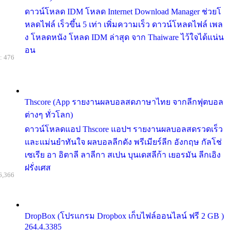
ดาวน์โหลด IDM โหลด Internet Download Manager ช่วยโ
หลดไฟล์ เร็วขึ้น 5 เท่า เพิ่มความเร็ว ดาวน์โหลดไฟล์ เพล
ง โหลดหนัง โหลด IDM ล่าสุด จาก Thaiware ไว้ใจได้แน่น
อน
: 476
Thscore (App รายงานผลบอลสดภาษาไทย จากลีกฟุตบอล
ต่างๆ ทั่วโลก)
ดาวน์โหลดแอป Thscore แอปฯ รายงานผลบอลสดรวดเร็ว
และแม่นยำทันใจ ผลบอลลีกดัง พรีเมียร์ลีก อังกฤษ กัลโช่
เซเรีย อา อิตาลี ลาลีกา สเปน บุนเดสลีก้า เยอรมัน ลีกเอิง
ฝรั่งเศส
6,366
DropBox (โปรแกรม Dropbox เก็บไฟล์ออนไลน์ ฟรี 2 GB )
264.4.3385