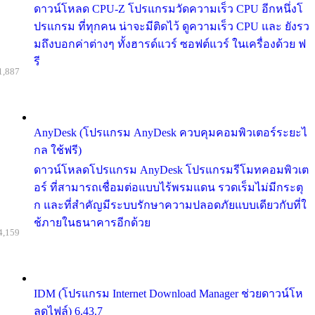
ดาวน์โหลด CPU-Z โปรแกรมวัดความเร็ว CPU อีกหนึ่งโ
ปรแกรม ที่ทุกคน น่าจะมีติดไว้ ดูความเร็ว CPU และ ยังรว
มถึงบอกค่าต่างๆ ทั้งฮารด์แวร์ ซอฟต์แวร์ ในเครื่องด้วย ฟ
รี
1,887
AnyDesk (โปรแกรม AnyDesk ควบคุมคอมพิวเตอร์ระยะไ
กล ใช้ฟรี)
ดาวน์โหลดโปรแกรม AnyDesk โปรแกรมรีโมทคอมพิวเต
อร์ ที่สามารถเชื่อมต่อแบบไร้พรมแดน รวดเร็มไม่มีกระตุ
ก และที่สำคัญมีระบบรักษาความปลอดภัยแบบเดียวกับที่ใ
ช้ภายในธนาคารอีกด้วย
4,159
IDM (โปรแกรม Internet Download Manager ช่วยดาวน์โห
ลดไฟล์) 6.43.7