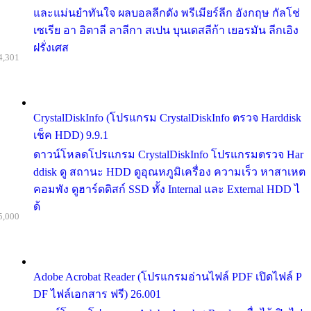
และแม่นยำทันใจ ผลบอลลีกดัง พรีเมียร์ลีก อังกฤษ กัลโช่
เซเรีย อา อิตาลี ลาลีกา สเปน บุนเดสลีก้า เยอรมัน ลีกเอิง
ฝรั่งเศส
4,301
CrystalDiskInfo (โปรแกรม CrystalDiskInfo ตรวจ Harddisk
เช็ค HDD) 9.9.1
ดาวน์โหลดโปรแกรม CrystalDiskInfo โปรแกรมตรวจ Har
ddisk ดู สถานะ HDD ดูอุณหภูมิเครื่อง ความเร็ว หาสาเหต
คอมพัง ดูฮาร์ดดิสก์ SSD ทั้ง Internal และ External HDD ไ
ด้
5,000
Adobe Acrobat Reader (โปรแกรมอ่านไฟล์ PDF เปิดไฟล์ P
DF ไฟล์เอกสาร ฟรี) 26.001