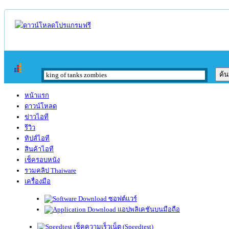
หน้าแรก
ดาวน์โหลด
ข่าวไอที
รีวิว
ทิปส์ไอที
สินค้าไอที
เช็ครอบหนัง
รวมคลิป Thaiware
เครื่องมือ
ซอฟต์แวร์
แอปพลิเคชันบนมือถือ
เช็คความเร็วเน็ต (Speedtest)