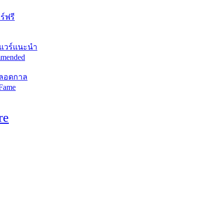
์ฟรี
แวร์แนะนำ
mended
ตลอดกาล
 Fame
re