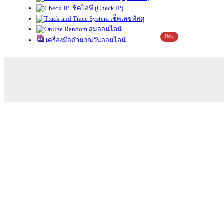
เช็คไอพี (Check IP)
เช็คเลขพัสดุ
สุ่มออนไลน์
New
เครื่องมือคำนวณวันออนไลน์