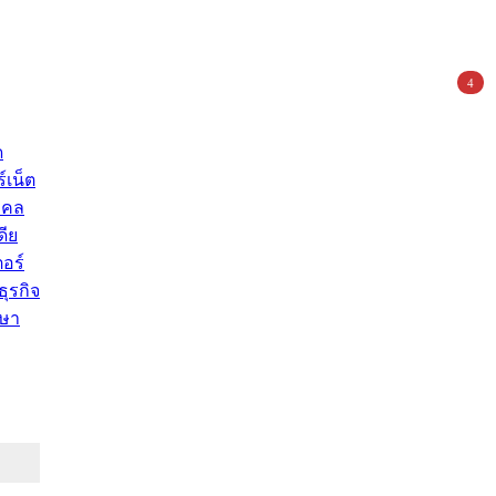
4
ด
์เน็ต
คคล
ดีย
อร์
ุรกิจ
ษา