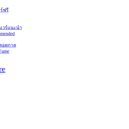
์ฟรี
แวร์แนะนำ
mended
ตลอดกาล
 Fame
re