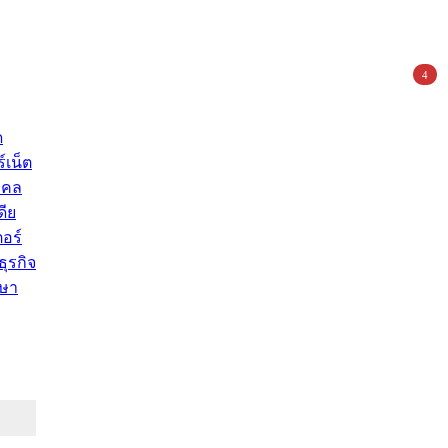
4
ด
์เน็ต
คคล
ดีย
อร์
ุรกิจ
ษา