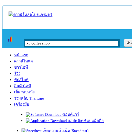
หน้าแรก
ดาวน์โหลด
ข่าวไอที
รีวิว
ทิปส์ไอที
สินค้าไอที
เช็ครอบหนัง
รวมคลิป Thaiware
เครื่องมือ
ซอฟต์แวร์
แอปพลิเคชันบนมือถือ
เช็คความเร็วเน็ต (Speedtest)