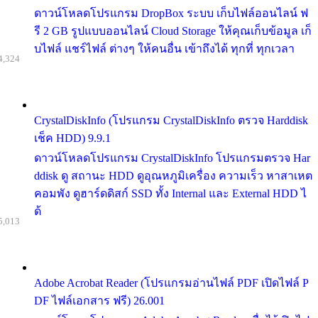
ดาวน์โหลดโปรแกรม DropBox ระบบ เก็บไฟล์ออนไลน์ ฟ
รี 2 GB รูปแบบออนไลน์ Cloud Storage ให้คุณเก็บข้อมูล เก็
บไฟล์ แชร์ไฟล์ ต่างๆ ให้คนอื่น เข้าถึงได้ ทุกที่ ทุกเวลา
4,324
CrystalDiskInfo (โปรแกรม CrystalDiskInfo ตรวจ Harddisk
เช็ค HDD) 9.9.1
ดาวน์โหลดโปรแกรม CrystalDiskInfo โปรแกรมตรวจ Har
ddisk ดู สถานะ HDD ดูอุณหภูมิเครื่อง ความเร็ว หาสาเหต
คอมพัง ดูฮาร์ดดิสก์ SSD ทั้ง Internal และ External HDD ไ
ด้
5,013
Adobe Acrobat Reader (โปรแกรมอ่านไฟล์ PDF เปิดไฟล์ P
DF ไฟล์เอกสาร ฟรี) 26.001