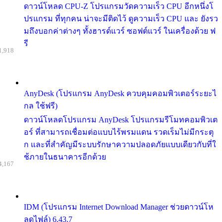
ดาวน์โหลด CPU-Z โปรแกรมวัดความเร็ว CPU อีกหนึ่งโ
ปรแกรม ที่ทุกคน น่าจะมีติดไว้ ดูความเร็ว CPU และ ยังรว
มถึงบอกค่าต่างๆ ทั้งฮารด์แวร์ ซอฟต์แวร์ ในเครื่องด้วย ฟ
รี
1,918
AnyDesk (โปรแกรม AnyDesk ควบคุมคอมพิวเตอร์ระยะไ
กล ใช้ฟรี)
ดาวน์โหลดโปรแกรม AnyDesk โปรแกรมรีโมทคอมพิวเต
อร์ ที่สามารถเชื่อมต่อแบบไร้พรมแดน รวดเร็มไม่มีกระตุ
ก และที่สำคัญมีระบบรักษาความปลอดภัยแบบเดียวกับที่ใ
ช้ภายในธนาคารอีกด้วย
4,167
IDM (โปรแกรม Internet Download Manager ช่วยดาวน์โห
ลดไฟล์) 6.43.7