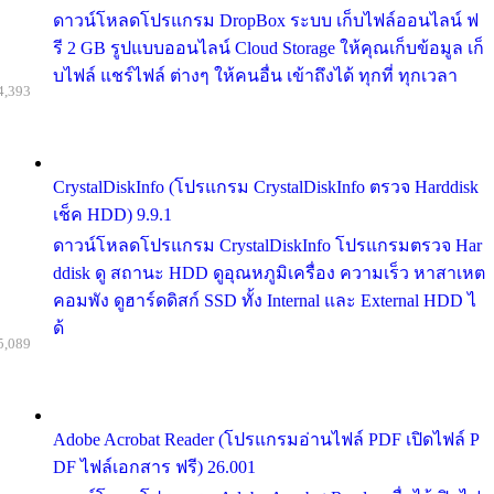
ดาวน์โหลดโปรแกรม DropBox ระบบ เก็บไฟล์ออนไลน์ ฟ
รี 2 GB รูปแบบออนไลน์ Cloud Storage ให้คุณเก็บข้อมูล เก็
บไฟล์ แชร์ไฟล์ ต่างๆ ให้คนอื่น เข้าถึงได้ ทุกที่ ทุกเวลา
4,393
CrystalDiskInfo (โปรแกรม CrystalDiskInfo ตรวจ Harddisk
เช็ค HDD) 9.9.1
ดาวน์โหลดโปรแกรม CrystalDiskInfo โปรแกรมตรวจ Har
ddisk ดู สถานะ HDD ดูอุณหภูมิเครื่อง ความเร็ว หาสาเหต
คอมพัง ดูฮาร์ดดิสก์ SSD ทั้ง Internal และ External HDD ไ
ด้
5,089
Adobe Acrobat Reader (โปรแกรมอ่านไฟล์ PDF เปิดไฟล์ P
DF ไฟล์เอกสาร ฟรี) 26.001