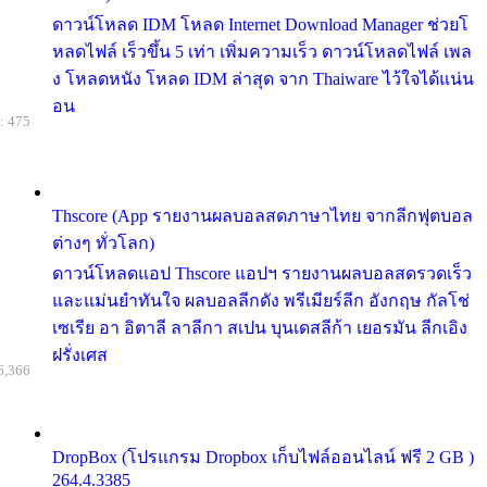
ดาวน์โหลด IDM โหลด Internet Download Manager ช่วยโ
หลดไฟล์ เร็วขึ้น 5 เท่า เพิ่มความเร็ว ดาวน์โหลดไฟล์ เพล
ง โหลดหนัง โหลด IDM ล่าสุด จาก Thaiware ไว้ใจได้แน่น
อน
: 475
Thscore (App รายงานผลบอลสดภาษาไทย จากลีกฟุตบอล
ต่างๆ ทั่วโลก)
ดาวน์โหลดแอป Thscore แอปฯ รายงานผลบอลสดรวดเร็ว
และแม่นยำทันใจ ผลบอลลีกดัง พรีเมียร์ลีก อังกฤษ กัลโช่
เซเรีย อา อิตาลี ลาลีกา สเปน บุนเดสลีก้า เยอรมัน ลีกเอิง
ฝรั่งเศส
6,366
DropBox (โปรแกรม Dropbox เก็บไฟล์ออนไลน์ ฟรี 2 GB )
264.4.3385