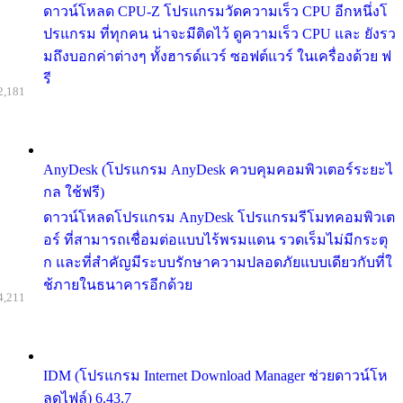
ดาวน์โหลด CPU-Z โปรแกรมวัดความเร็ว CPU อีกหนึ่งโ
ปรแกรม ที่ทุกคน น่าจะมีติดไว้ ดูความเร็ว CPU และ ยังรว
มถึงบอกค่าต่างๆ ทั้งฮารด์แวร์ ซอฟต์แวร์ ในเครื่องด้วย ฟ
รี
2,181
AnyDesk (โปรแกรม AnyDesk ควบคุมคอมพิวเตอร์ระยะไ
กล ใช้ฟรี)
ดาวน์โหลดโปรแกรม AnyDesk โปรแกรมรีโมทคอมพิวเต
อร์ ที่สามารถเชื่อมต่อแบบไร้พรมแดน รวดเร็มไม่มีกระตุ
ก และที่สำคัญมีระบบรักษาความปลอดภัยแบบเดียวกับที่ใ
ช้ภายในธนาคารอีกด้วย
4,211
IDM (โปรแกรม Internet Download Manager ช่วยดาวน์โห
ลดไฟล์) 6.43.7