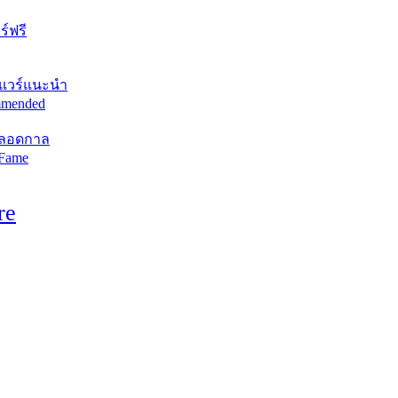
์ฟรี
แวร์แนะนำ
mended
ตลอดกาล
 Fame
re