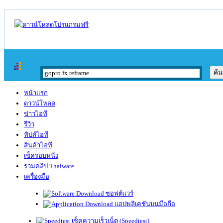
หน้าแรก
ดาวน์โหลด
ข่าวไอที
รีวิว
ทิปส์ไอที
สินค้าไอที
เช็ครอบหนัง
รวมคลิป Thaiware
เครื่องมือ
ซอฟต์แวร์
แอปพลิเคชันบนมือถือ
เช็คความเร็วเน็ต (Speedtest)