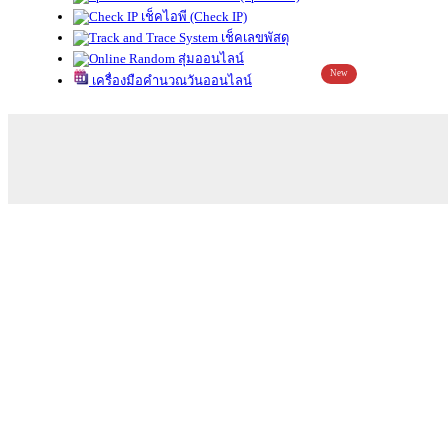
เช็คไอพี (Check IP)
เช็คเลขพัสดุ
สุ่มออนไลน์
New
เครื่องมือคำนวณวันออนไลน์