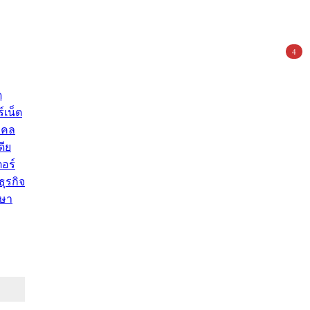
4
ด
์เน็ต
คคล
ดีย
อร์
ุรกิจ
ษา