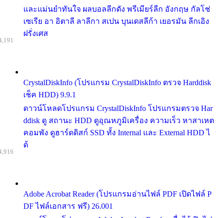
และแม่นยำทันใจ ผลบอลลีกดัง พรีเมียร์ลีก อังกฤษ กัลโช่
เซเรีย อา อิตาลี ลาลีกา สเปน บุนเดสลีก้า เยอรมัน ลีกเอิง
ฝรั่งเศส
4,191
CrystalDiskInfo (โปรแกรม CrystalDiskInfo ตรวจ Harddisk
เช็ค HDD) 9.9.1
ดาวน์โหลดโปรแกรม CrystalDiskInfo โปรแกรมตรวจ Har
ddisk ดู สถานะ HDD ดูอุณหภูมิเครื่อง ความเร็ว หาสาเหต
คอมพัง ดูฮาร์ดดิสก์ SSD ทั้ง Internal และ External HDD ไ
ด้
4,916
Adobe Acrobat Reader (โปรแกรมอ่านไฟล์ PDF เปิดไฟล์ P
DF ไฟล์เอกสาร ฟรี) 26.001