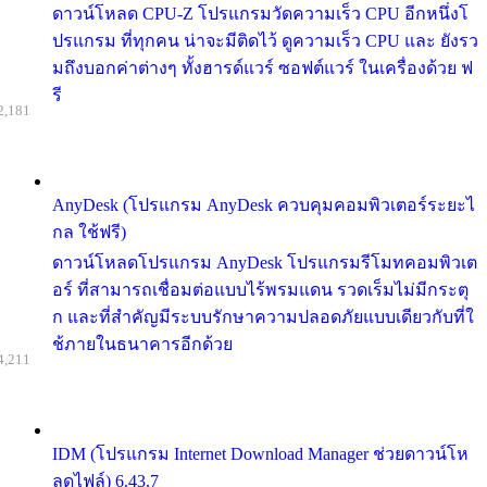
ดาวน์โหลด CPU-Z โปรแกรมวัดความเร็ว CPU อีกหนึ่งโ
ปรแกรม ที่ทุกคน น่าจะมีติดไว้ ดูความเร็ว CPU และ ยังรว
มถึงบอกค่าต่างๆ ทั้งฮารด์แวร์ ซอฟต์แวร์ ในเครื่องด้วย ฟ
รี
2,181
AnyDesk (โปรแกรม AnyDesk ควบคุมคอมพิวเตอร์ระยะไ
กล ใช้ฟรี)
ดาวน์โหลดโปรแกรม AnyDesk โปรแกรมรีโมทคอมพิวเต
อร์ ที่สามารถเชื่อมต่อแบบไร้พรมแดน รวดเร็มไม่มีกระตุ
ก และที่สำคัญมีระบบรักษาความปลอดภัยแบบเดียวกับที่ใ
ช้ภายในธนาคารอีกด้วย
4,211
IDM (โปรแกรม Internet Download Manager ช่วยดาวน์โห
ลดไฟล์) 6.43.7