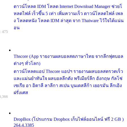
ดาวน์โหลด IDM โหลด Internet Download Manager ช่วยโ
หลดไฟล์ เร็วขึ้น 5 เท่า เพิ่มความเร็ว ดาวน์โหลดไฟล์ เพล
ง โหลดหนัง โหลด IDM ล่าสุด จาก Thaiware ไว้ใจได้แน่น
อน
: 475
Thscore (App รายงานผลบอลสดภาษาไทย จากลีกฟุตบอล
ต่างๆ ทั่วโลก)
ดาวน์โหลดแอป Thscore แอปฯ รายงานผลบอลสดรวดเร็ว
และแม่นยำทันใจ ผลบอลลีกดัง พรีเมียร์ลีก อังกฤษ กัลโช่
เซเรีย อา อิตาลี ลาลีกา สเปน บุนเดสลีก้า เยอรมัน ลีกเอิง
ฝรั่งเศส
6,366
DropBox (โปรแกรม Dropbox เก็บไฟล์ออนไลน์ ฟรี 2 GB )
264.4.3385