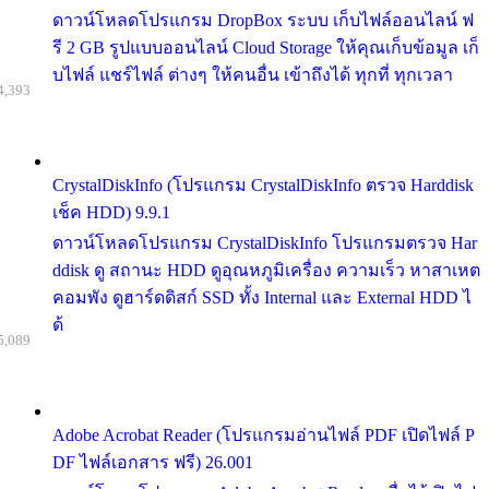
ดาวน์โหลดโปรแกรม DropBox ระบบ เก็บไฟล์ออนไลน์ ฟ
รี 2 GB รูปแบบออนไลน์ Cloud Storage ให้คุณเก็บข้อมูล เก็
บไฟล์ แชร์ไฟล์ ต่างๆ ให้คนอื่น เข้าถึงได้ ทุกที่ ทุกเวลา
4,393
CrystalDiskInfo (โปรแกรม CrystalDiskInfo ตรวจ Harddisk
เช็ค HDD) 9.9.1
ดาวน์โหลดโปรแกรม CrystalDiskInfo โปรแกรมตรวจ Har
ddisk ดู สถานะ HDD ดูอุณหภูมิเครื่อง ความเร็ว หาสาเหต
คอมพัง ดูฮาร์ดดิสก์ SSD ทั้ง Internal และ External HDD ไ
ด้
5,089
Adobe Acrobat Reader (โปรแกรมอ่านไฟล์ PDF เปิดไฟล์ P
DF ไฟล์เอกสาร ฟรี) 26.001