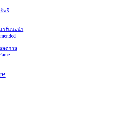
์ฟรี
แวร์แนะนำ
mended
ตลอดกาล
 Fame
re