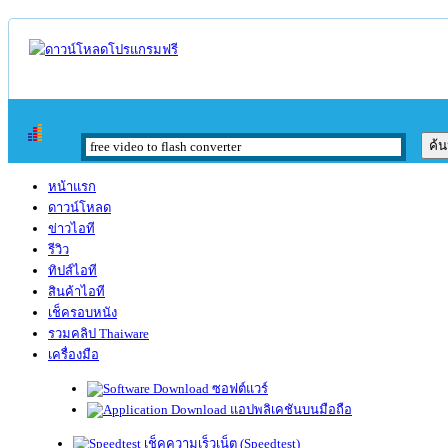
หน้าแรก
ดาวน์โหลด
ข่าวไอที
รีวิว
ทิปส์ไอที
สินค้าไอที
เช็ครอบหนัง
รวมคลิป Thaiware
เครื่องมือ
ซอฟต์แวร์
แอปพลิเคชันบนมือถือ
เช็คความเร็วเน็ต (Speedtest)