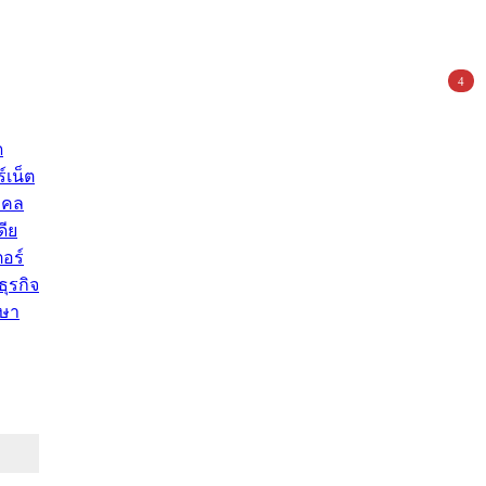
4
ด
์เน็ต
คคล
ดีย
อร์
ุรกิจ
ษา