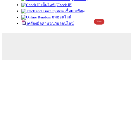
เช็คไอพี (Check IP)
เช็คเลขพัสดุ
สุ่มออนไลน์
New
เครื่องมือคำนวณวันออนไลน์