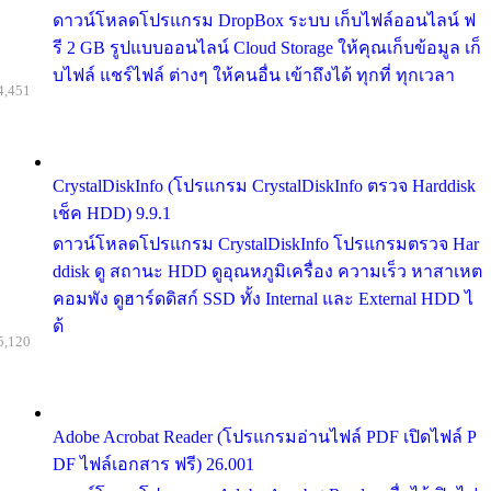
ดาวน์โหลดโปรแกรม DropBox ระบบ เก็บไฟล์ออนไลน์ ฟ
รี 2 GB รูปแบบออนไลน์ Cloud Storage ให้คุณเก็บข้อมูล เก็
บไฟล์ แชร์ไฟล์ ต่างๆ ให้คนอื่น เข้าถึงได้ ทุกที่ ทุกเวลา
4,451
CrystalDiskInfo (โปรแกรม CrystalDiskInfo ตรวจ Harddisk
เช็ค HDD) 9.9.1
ดาวน์โหลดโปรแกรม CrystalDiskInfo โปรแกรมตรวจ Har
ddisk ดู สถานะ HDD ดูอุณหภูมิเครื่อง ความเร็ว หาสาเหต
คอมพัง ดูฮาร์ดดิสก์ SSD ทั้ง Internal และ External HDD ไ
ด้
5,120
Adobe Acrobat Reader (โปรแกรมอ่านไฟล์ PDF เปิดไฟล์ P
DF ไฟล์เอกสาร ฟรี) 26.001