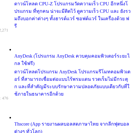
ดาวน์โหลด CPU-Z โปรแกรมวัดความเร็ว CPU อีกหนึ่งโ
ปรแกรม ที่ทุกคน น่าจะมีติดไว้ ดูความเร็ว CPU และ ยังรว
มถึงบอกค่าต่างๆ ทั้งฮารด์แวร์ ซอฟต์แวร์ ในเครื่องด้วย ฟ
รี
2,271
AnyDesk (โปรแกรม AnyDesk ควบคุมคอมพิวเตอร์ระยะไ
กล ใช้ฟรี)
ดาวน์โหลดโปรแกรม AnyDesk โปรแกรมรีโมทคอมพิวเต
อร์ ที่สามารถเชื่อมต่อแบบไร้พรมแดน รวดเร็มไม่มีกระตุ
ก และที่สำคัญมีระบบรักษาความปลอดภัยแบบเดียวกับที่ใ
ช้ภายในธนาคารอีกด้วย
: 476
Thscore (App รายงานผลบอลสดภาษาไทย จากลีกฟุตบอล
ต่างๆ ทั่วโลก)