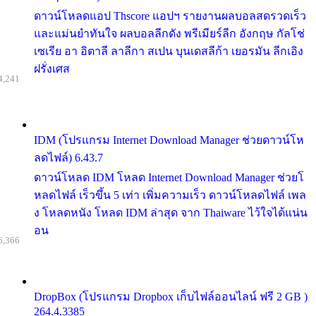
ดาวน์โหลดแอป Thscore แอปฯ รายงานผลบอลสดรวดเร็ว
และแม่นยำทันใจ ผลบอลลีกดัง พรีเมียร์ลีก อังกฤษ กัลโช่
เซเรีย อา อิตาลี ลาลีกา สเปน บุนเดสลีก้า เยอรมัน ลีกเอิง
ฝรั่งเศส
4,241
IDM (โปรแกรม Internet Download Manager ช่วยดาวน์โห
ลดไฟล์) 6.43.7
ดาวน์โหลด IDM โหลด Internet Download Manager ช่วยโ
หลดไฟล์ เร็วขึ้น 5 เท่า เพิ่มความเร็ว ดาวน์โหลดไฟล์ เพล
ง โหลดหนัง โหลด IDM ล่าสุด จาก Thaiware ไว้ใจได้แน่น
อน
6,366
DropBox (โปรแกรม Dropbox เก็บไฟล์ออนไลน์ ฟรี 2 GB )
264.4.3385