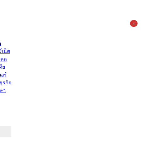
4
ด
์เน็ต
คคล
ดีย
อร์
ุรกิจ
ษา