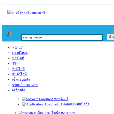
หน้าแรก
ดาวน์โหลด
ข่าวไอที
รีวิว
ทิปส์ไอที
สินค้าไอที
เช็ครอบหนัง
รวมคลิป Thaiware
เครื่องมือ
ซอฟต์แวร์
แอปพลิเคชันบนมือถือ
เช็คความเร็วเน็ต (Speedtest)