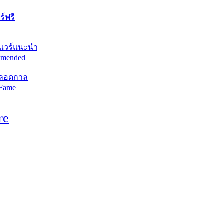
์ฟรี
แวร์แนะนำ
mended
ตลอดกาล
 Fame
re