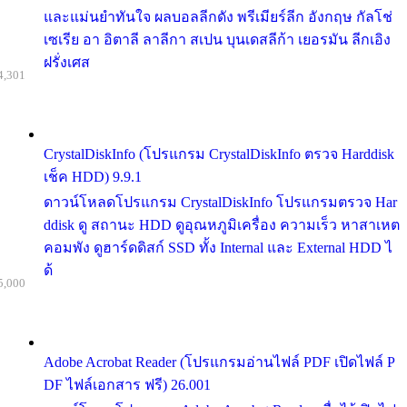
และแม่นยำทันใจ ผลบอลลีกดัง พรีเมียร์ลีก อังกฤษ กัลโช่
เซเรีย อา อิตาลี ลาลีกา สเปน บุนเดสลีก้า เยอรมัน ลีกเอิง
ฝรั่งเศส
4,301
CrystalDiskInfo (โปรแกรม CrystalDiskInfo ตรวจ Harddisk
เช็ค HDD) 9.9.1
ดาวน์โหลดโปรแกรม CrystalDiskInfo โปรแกรมตรวจ Har
ddisk ดู สถานะ HDD ดูอุณหภูมิเครื่อง ความเร็ว หาสาเหต
คอมพัง ดูฮาร์ดดิสก์ SSD ทั้ง Internal และ External HDD ไ
ด้
5,000
Adobe Acrobat Reader (โปรแกรมอ่านไฟล์ PDF เปิดไฟล์ P
DF ไฟล์เอกสาร ฟรี) 26.001