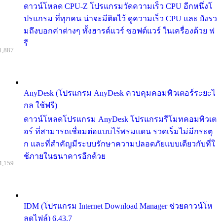
ดาวน์โหลด CPU-Z โปรแกรมวัดความเร็ว CPU อีกหนึ่งโ
ปรแกรม ที่ทุกคน น่าจะมีติดไว้ ดูความเร็ว CPU และ ยังรว
มถึงบอกค่าต่างๆ ทั้งฮารด์แวร์ ซอฟต์แวร์ ในเครื่องด้วย ฟ
รี
1,887
AnyDesk (โปรแกรม AnyDesk ควบคุมคอมพิวเตอร์ระยะไ
กล ใช้ฟรี)
ดาวน์โหลดโปรแกรม AnyDesk โปรแกรมรีโมทคอมพิวเต
อร์ ที่สามารถเชื่อมต่อแบบไร้พรมแดน รวดเร็มไม่มีกระตุ
ก และที่สำคัญมีระบบรักษาความปลอดภัยแบบเดียวกับที่ใ
ช้ภายในธนาคารอีกด้วย
4,159
IDM (โปรแกรม Internet Download Manager ช่วยดาวน์โห
ลดไฟล์) 6.43.7