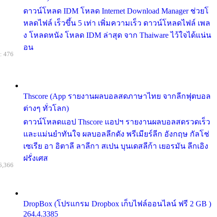
ดาวน์โหลด IDM โหลด Internet Download Manager ช่วยโ
หลดไฟล์ เร็วขึ้น 5 เท่า เพิ่มความเร็ว ดาวน์โหลดไฟล์ เพล
ง โหลดหนัง โหลด IDM ล่าสุด จาก Thaiware ไว้ใจได้แน่น
อน
: 476
Thscore (App รายงานผลบอลสดภาษาไทย จากลีกฟุตบอล
ต่างๆ ทั่วโลก)
ดาวน์โหลดแอป Thscore แอปฯ รายงานผลบอลสดรวดเร็ว
และแม่นยำทันใจ ผลบอลลีกดัง พรีเมียร์ลีก อังกฤษ กัลโช่
เซเรีย อา อิตาลี ลาลีกา สเปน บุนเดสลีก้า เยอรมัน ลีกเอิง
ฝรั่งเศส
6,366
DropBox (โปรแกรม Dropbox เก็บไฟล์ออนไลน์ ฟรี 2 GB )
264.4.3385