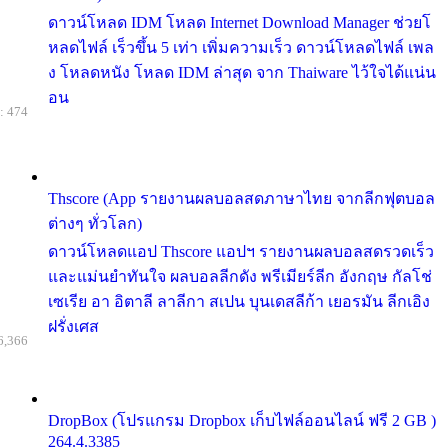
ดาวน์โหลด IDM โหลด Internet Download Manager ช่วยโ
หลดไฟล์ เร็วขึ้น 5 เท่า เพิ่มความเร็ว ดาวน์โหลดไฟล์ เพล
ง โหลดหนัง โหลด IDM ล่าสุด จาก Thaiware ไว้ใจได้แน่น
อน
: 474
Thscore (App รายงานผลบอลสดภาษาไทย จากลีกฟุตบอล
ต่างๆ ทั่วโลก)
ดาวน์โหลดแอป Thscore แอปฯ รายงานผลบอลสดรวดเร็ว
และแม่นยำทันใจ ผลบอลลีกดัง พรีเมียร์ลีก อังกฤษ กัลโช่
เซเรีย อา อิตาลี ลาลีกา สเปน บุนเดสลีก้า เยอรมัน ลีกเอิง
ฝรั่งเศส
6,366
DropBox (โปรแกรม Dropbox เก็บไฟล์ออนไลน์ ฟรี 2 GB )
264.4.3385