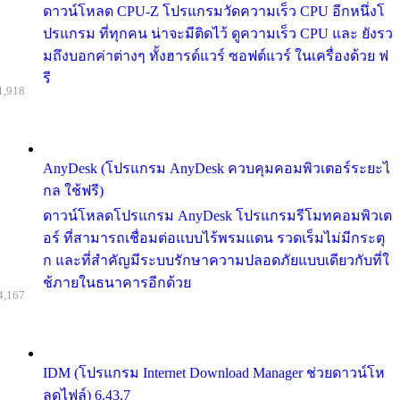
ดาวน์โหลด CPU-Z โปรแกรมวัดความเร็ว CPU อีกหนึ่งโ
ปรแกรม ที่ทุกคน น่าจะมีติดไว้ ดูความเร็ว CPU และ ยังรว
มถึงบอกค่าต่างๆ ทั้งฮารด์แวร์ ซอฟต์แวร์ ในเครื่องด้วย ฟ
รี
1,918
AnyDesk (โปรแกรม AnyDesk ควบคุมคอมพิวเตอร์ระยะไ
กล ใช้ฟรี)
ดาวน์โหลดโปรแกรม AnyDesk โปรแกรมรีโมทคอมพิวเต
อร์ ที่สามารถเชื่อมต่อแบบไร้พรมแดน รวดเร็มไม่มีกระตุ
ก และที่สำคัญมีระบบรักษาความปลอดภัยแบบเดียวกับที่ใ
ช้ภายในธนาคารอีกด้วย
4,167
IDM (โปรแกรม Internet Download Manager ช่วยดาวน์โห
ลดไฟล์) 6.43.7