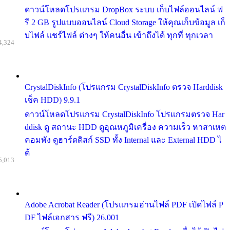
ดาวน์โหลดโปรแกรม DropBox ระบบ เก็บไฟล์ออนไลน์ ฟ
รี 2 GB รูปแบบออนไลน์ Cloud Storage ให้คุณเก็บข้อมูล เก็
บไฟล์ แชร์ไฟล์ ต่างๆ ให้คนอื่น เข้าถึงได้ ทุกที่ ทุกเวลา
4,324
CrystalDiskInfo (โปรแกรม CrystalDiskInfo ตรวจ Harddisk
เช็ค HDD) 9.9.1
ดาวน์โหลดโปรแกรม CrystalDiskInfo โปรแกรมตรวจ Har
ddisk ดู สถานะ HDD ดูอุณหภูมิเครื่อง ความเร็ว หาสาเหต
คอมพัง ดูฮาร์ดดิสก์ SSD ทั้ง Internal และ External HDD ไ
ด้
5,013
Adobe Acrobat Reader (โปรแกรมอ่านไฟล์ PDF เปิดไฟล์ P
DF ไฟล์เอกสาร ฟรี) 26.001