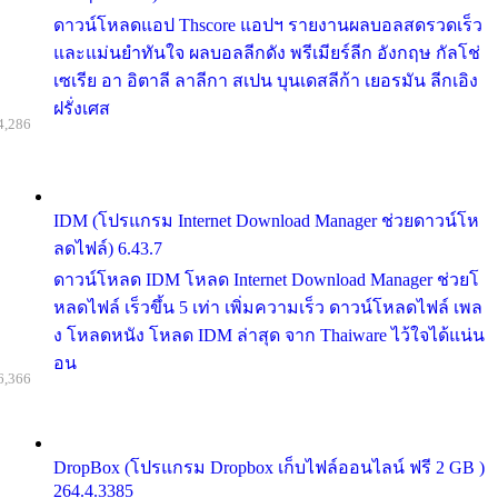
ดาวน์โหลดแอป Thscore แอปฯ รายงานผลบอลสดรวดเร็ว
และแม่นยำทันใจ ผลบอลลีกดัง พรีเมียร์ลีก อังกฤษ กัลโช่
เซเรีย อา อิตาลี ลาลีกา สเปน บุนเดสลีก้า เยอรมัน ลีกเอิง
ฝรั่งเศส
4,286
IDM (โปรแกรม Internet Download Manager ช่วยดาวน์โห
ลดไฟล์) 6.43.7
ดาวน์โหลด IDM โหลด Internet Download Manager ช่วยโ
หลดไฟล์ เร็วขึ้น 5 เท่า เพิ่มความเร็ว ดาวน์โหลดไฟล์ เพล
ง โหลดหนัง โหลด IDM ล่าสุด จาก Thaiware ไว้ใจได้แน่น
อน
6,366
DropBox (โปรแกรม Dropbox เก็บไฟล์ออนไลน์ ฟรี 2 GB )
264.4.3385