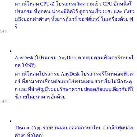
ดาวน์โหลด CPU-Z โปรแกรมวัดความเร็ว CPU อีกหนึ่งโ
ปรแกรม ที่ทุกคน น่าจะมีติดไว้ ดูความเร็ว CPU และ ยังรว
มถึงบอกค่าต่างๆ ทั้งฮารด์แวร์ ซอฟต์แวร์ ในเครื่องด้วย ฟ
รี
2,426
AnyDesk (โปรแกรม AnyDesk ควบคุมคอมพิวเตอร์ระยะไ
กล ใช้ฟรี)
ดาวน์โหลดโปรแกรม AnyDesk โปรแกรมรีโมทคอมพิวเต
อร์ ที่สามารถเชื่อมต่อแบบไร้พรมแดน รวดเร็มไม่มีกระตุ
ก และที่สำคัญมีระบบรักษาความปลอดภัยแบบเดียวกับที่ใ
ช้ภายในธนาคารอีกด้วย
: 476
Thscore (App รายงานผลบอลสดภาษาไทย จากลีกฟุตบอล
ต่างๆ ทั่วโลก)