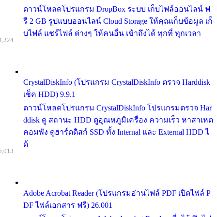
ดาวน์โหลดโปรแกรม DropBox ระบบ เก็บไฟล์ออนไลน์ ฟ
รี 2 GB รูปแบบออนไลน์ Cloud Storage ให้คุณเก็บข้อมูล เก็
บไฟล์ แชร์ไฟล์ ต่างๆ ให้คนอื่น เข้าถึงได้ ทุกที่ ทุกเวลา
4,324
CrystalDiskInfo (โปรแกรม CrystalDiskInfo ตรวจ Harddisk
เช็ค HDD) 9.9.1
ดาวน์โหลดโปรแกรม CrystalDiskInfo โปรแกรมตรวจ Har
ddisk ดู สถานะ HDD ดูอุณหภูมิเครื่อง ความเร็ว หาสาเหต
คอมพัง ดูฮาร์ดดิสก์ SSD ทั้ง Internal และ External HDD ไ
ด้
5,013
Adobe Acrobat Reader (โปรแกรมอ่านไฟล์ PDF เปิดไฟล์ P
DF ไฟล์เอกสาร ฟรี) 26.001