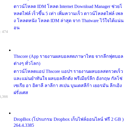
ดาวน์โหลด IDM โหลด Internet Download Manager ช่วยโ
หลดไฟล์ เร็วขึ้น 5 เท่า เพิ่มความเร็ว ดาวน์โหลดไฟล์ เพล
ง โหลดหนัง โหลด IDM ล่าสุด จาก Thaiware ไว้ใจได้แน่น
อน
: 474
Thscore (App รายงานผลบอลสดภาษาไทย จากลีกฟุตบอล
ต่างๆ ทั่วโลก)
ดาวน์โหลดแอป Thscore แอปฯ รายงานผลบอลสดรวดเร็ว
และแม่นยำทันใจ ผลบอลลีกดัง พรีเมียร์ลีก อังกฤษ กัลโช่
เซเรีย อา อิตาลี ลาลีกา สเปน บุนเดสลีก้า เยอรมัน ลีกเอิง
ฝรั่งเศส
6,366
DropBox (โปรแกรม Dropbox เก็บไฟล์ออนไลน์ ฟรี 2 GB )
264.4.3385