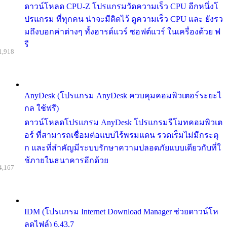
ดาวน์โหลด CPU-Z โปรแกรมวัดความเร็ว CPU อีกหนึ่งโ
ปรแกรม ที่ทุกคน น่าจะมีติดไว้ ดูความเร็ว CPU และ ยังรว
มถึงบอกค่าต่างๆ ทั้งฮารด์แวร์ ซอฟต์แวร์ ในเครื่องด้วย ฟ
รี
1,918
AnyDesk (โปรแกรม AnyDesk ควบคุมคอมพิวเตอร์ระยะไ
กล ใช้ฟรี)
ดาวน์โหลดโปรแกรม AnyDesk โปรแกรมรีโมทคอมพิวเต
อร์ ที่สามารถเชื่อมต่อแบบไร้พรมแดน รวดเร็มไม่มีกระตุ
ก และที่สำคัญมีระบบรักษาความปลอดภัยแบบเดียวกับที่ใ
ช้ภายในธนาคารอีกด้วย
4,167
IDM (โปรแกรม Internet Download Manager ช่วยดาวน์โห
ลดไฟล์) 6.43.7