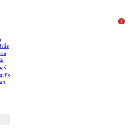
4
ด
์เน็ต
คคล
ดีย
อร์
ุรกิจ
ษา