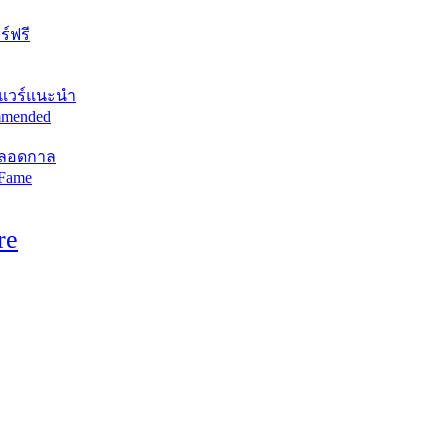
์ฟรี
แวร์แนะนำ
mended
ตลอดกาล
 Fame
re