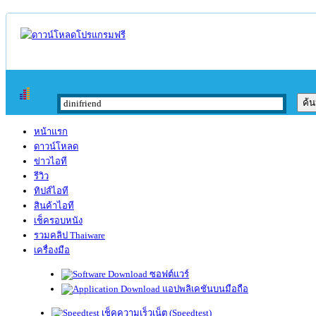
หน้าแรก
ดาวน์โหลด
ข่าวไอที
รีวิว
ทิปส์ไอที
สินค้าไอที
เช็ครอบหนัง
รวมคลิป Thaiware
เครื่องมือ
ซอฟต์แวร์
แอปพลิเคชันบนมือถือ
เช็คความเร็วเน็ต (Speedtest)