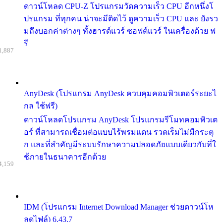
ดาวน์โหลด CPU-Z โปรแกรมวัดความเร็ว CPU อีกหนึ่งโ
ปรแกรม ที่ทุกคน น่าจะมีติดไว้ ดูความเร็ว CPU และ ยังรว
มถึงบอกค่าต่างๆ ทั้งฮารด์แวร์ ซอฟต์แวร์ ในเครื่องด้วย ฟ
รี
1,887
AnyDesk (โปรแกรม AnyDesk ควบคุมคอมพิวเตอร์ระยะไ
กล ใช้ฟรี)
ดาวน์โหลดโปรแกรม AnyDesk โปรแกรมรีโมทคอมพิวเต
อร์ ที่สามารถเชื่อมต่อแบบไร้พรมแดน รวดเร็มไม่มีกระตุ
ก และที่สำคัญมีระบบรักษาความปลอดภัยแบบเดียวกับที่ใ
ช้ภายในธนาคารอีกด้วย
4,159
IDM (โปรแกรม Internet Download Manager ช่วยดาวน์โห
ลดไฟล์) 6.43.7