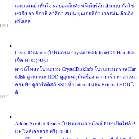
และแม่นยำทันใจ ผลบอลลีกดัง พรีเมียร์ลีก อังกฤษ กัลโช่
เซเรีย อา อิตาลี ลาลีกา สเปน บุนเดสลีก้า เยอรมัน ลีกเอิง
ฝรั่งเศส
4,301
CrystalDiskInfo (โปรแกรม CrystalDiskInfo ตรวจ Harddisk
เช็ค HDD) 9.9.1
ดาวน์โหลดโปรแกรม CrystalDiskInfo โปรแกรมตรวจ Har
ddisk ดู สถานะ HDD ดูอุณหภูมิเครื่อง ความเร็ว หาสาเหต
คอมพัง ดูฮาร์ดดิสก์ SSD ทั้ง Internal และ External HDD ไ
ด้
5,000
Adobe Acrobat Reader (โปรแกรมอ่านไฟล์ PDF เปิดไฟล์ P
DF ไฟล์เอกสาร ฟรี) 26.001