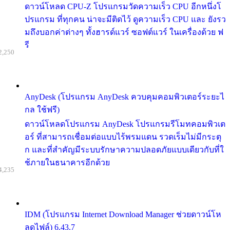
ดาวน์โหลด CPU-Z โปรแกรมวัดความเร็ว CPU อีกหนึ่งโ
ปรแกรม ที่ทุกคน น่าจะมีติดไว้ ดูความเร็ว CPU และ ยังรว
มถึงบอกค่าต่างๆ ทั้งฮารด์แวร์ ซอฟต์แวร์ ในเครื่องด้วย ฟ
รี
2,250
AnyDesk (โปรแกรม AnyDesk ควบคุมคอมพิวเตอร์ระยะไ
กล ใช้ฟรี)
ดาวน์โหลดโปรแกรม AnyDesk โปรแกรมรีโมทคอมพิวเต
อร์ ที่สามารถเชื่อมต่อแบบไร้พรมแดน รวดเร็มไม่มีกระตุ
ก และที่สำคัญมีระบบรักษาความปลอดภัยแบบเดียวกับที่ใ
ช้ภายในธนาคารอีกด้วย
4,235
IDM (โปรแกรม Internet Download Manager ช่วยดาวน์โห
ลดไฟล์) 6.43.7