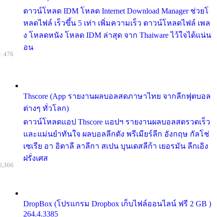
ดาวน์โหลด IDM โหลด Internet Download Manager ช่วยโ
หลดไฟล์ เร็วขึ้น 5 เท่า เพิ่มความเร็ว ดาวน์โหลดไฟล์ เพล
ง โหลดหนัง โหลด IDM ล่าสุด จาก Thaiware ไว้ใจได้แน่น
อน
: 476
Thscore (App รายงานผลบอลสดภาษาไทย จากลีกฟุตบอล
ต่างๆ ทั่วโลก)
ดาวน์โหลดแอป Thscore แอปฯ รายงานผลบอลสดรวดเร็ว
และแม่นยำทันใจ ผลบอลลีกดัง พรีเมียร์ลีก อังกฤษ กัลโช่
เซเรีย อา อิตาลี ลาลีกา สเปน บุนเดสลีก้า เยอรมัน ลีกเอิง
ฝรั่งเศส
6,366
DropBox (โปรแกรม Dropbox เก็บไฟล์ออนไลน์ ฟรี 2 GB )
264.4.3385