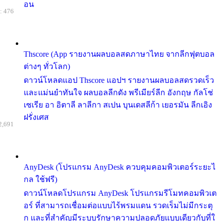
อน
: 476
Thscore (App รายงานผลบอลสดภาษาไทย จากลีกฟุตบอล
ต่างๆ ทั่วโลก)
ดาวน์โหลดแอป Thscore แอปฯ รายงานผลบอลสดรวดเร็ว
และแม่นยำทันใจ ผลบอลลีกดัง พรีเมียร์ลีก อังกฤษ กัลโช่
เซเรีย อา อิตาลี ลาลีกา สเปน บุนเดสลีก้า เยอรมัน ลีกเอิง
ฝรั่งเศส
2,691
AnyDesk (โปรแกรม AnyDesk ควบคุมคอมพิวเตอร์ระยะไ
กล ใช้ฟรี)
ดาวน์โหลดโปรแกรม AnyDesk โปรแกรมรีโมทคอมพิวเต
อร์ ที่สามารถเชื่อมต่อแบบไร้พรมแดน รวดเร็มไม่มีกระตุ
ก และที่สำคัญมีระบบรักษาความปลอดภัยแบบเดียวกับที่ใ