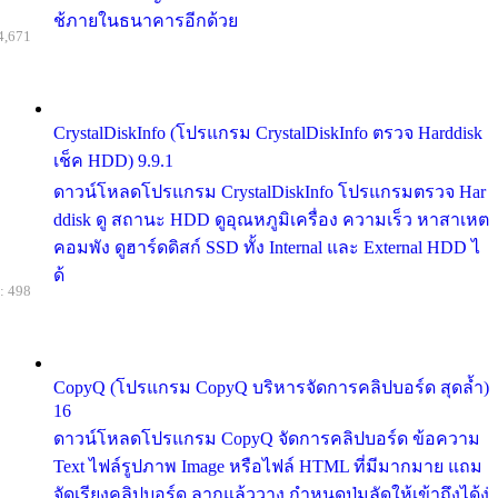
ช้ภายในธนาคารอีกด้วย
4,671
CrystalDiskInfo (โปรแกรม CrystalDiskInfo ตรวจ Harddisk
เช็ค HDD) 9.9.1
ดาวน์โหลดโปรแกรม CrystalDiskInfo โปรแกรมตรวจ Har
ddisk ดู สถานะ HDD ดูอุณหภูมิเครื่อง ความเร็ว หาสาเหต
คอมพัง ดูฮาร์ดดิสก์ SSD ทั้ง Internal และ External HDD ไ
ด้
: 498
CopyQ (โปรแกรม CopyQ บริหารจัดการคลิปบอร์ด สุดล้ำ)
16
ดาวน์โหลดโปรแกรม CopyQ จัดการคลิปบอร์ด ข้อความ
Text ไฟล์รูปภาพ Image หรือไฟล์ HTML ที่มีมากมาย แถม
จัดเรียงคลิปบอร์ด ลากแล้ววาง กำหนดปุ่มลัดให้เข้าถึงได้ง่