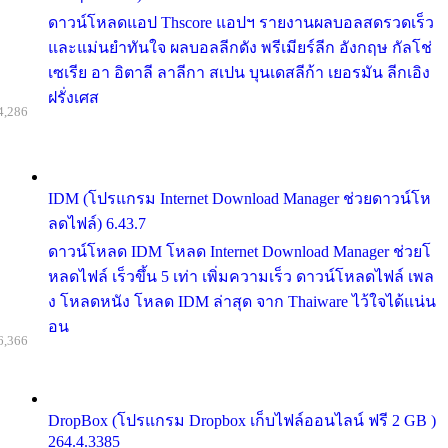
ดาวน์โหลดแอป Thscore แอปฯ รายงานผลบอลสดรวดเร็ว
และแม่นยำทันใจ ผลบอลลีกดัง พรีเมียร์ลีก อังกฤษ กัลโช่
เซเรีย อา อิตาลี ลาลีกา สเปน บุนเดสลีก้า เยอรมัน ลีกเอิง
ฝรั่งเศส
4,286
IDM (โปรแกรม Internet Download Manager ช่วยดาวน์โห
ลดไฟล์) 6.43.7
ดาวน์โหลด IDM โหลด Internet Download Manager ช่วยโ
หลดไฟล์ เร็วขึ้น 5 เท่า เพิ่มความเร็ว ดาวน์โหลดไฟล์ เพล
ง โหลดหนัง โหลด IDM ล่าสุด จาก Thaiware ไว้ใจได้แน่น
อน
6,366
DropBox (โปรแกรม Dropbox เก็บไฟล์ออนไลน์ ฟรี 2 GB )
264.4.3385