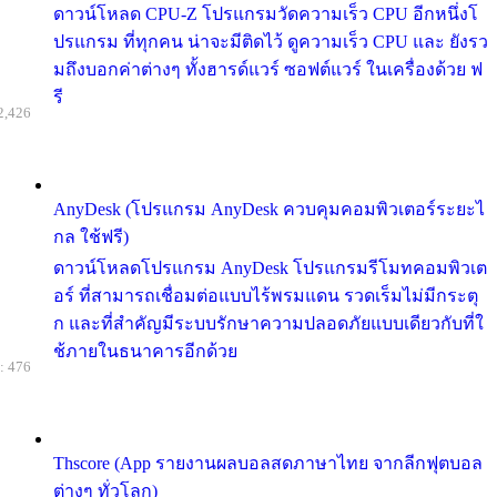
ดาวน์โหลด CPU-Z โปรแกรมวัดความเร็ว CPU อีกหนึ่งโ
ปรแกรม ที่ทุกคน น่าจะมีติดไว้ ดูความเร็ว CPU และ ยังรว
มถึงบอกค่าต่างๆ ทั้งฮารด์แวร์ ซอฟต์แวร์ ในเครื่องด้วย ฟ
รี
2,426
AnyDesk (โปรแกรม AnyDesk ควบคุมคอมพิวเตอร์ระยะไ
กล ใช้ฟรี)
ดาวน์โหลดโปรแกรม AnyDesk โปรแกรมรีโมทคอมพิวเต
อร์ ที่สามารถเชื่อมต่อแบบไร้พรมแดน รวดเร็มไม่มีกระตุ
ก และที่สำคัญมีระบบรักษาความปลอดภัยแบบเดียวกับที่ใ
ช้ภายในธนาคารอีกด้วย
: 476
Thscore (App รายงานผลบอลสดภาษาไทย จากลีกฟุตบอล
ต่างๆ ทั่วโลก)