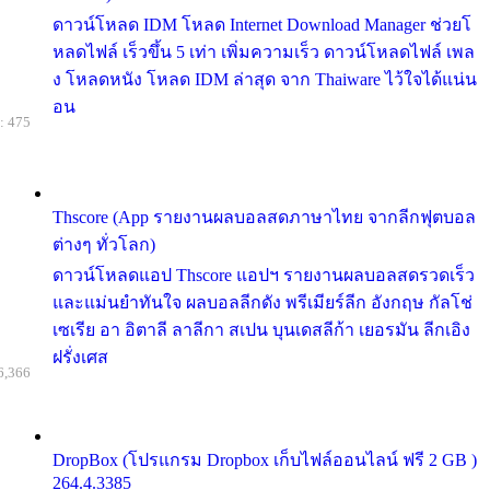
ดาวน์โหลด IDM โหลด Internet Download Manager ช่วยโ
หลดไฟล์ เร็วขึ้น 5 เท่า เพิ่มความเร็ว ดาวน์โหลดไฟล์ เพล
ง โหลดหนัง โหลด IDM ล่าสุด จาก Thaiware ไว้ใจได้แน่น
อน
: 475
Thscore (App รายงานผลบอลสดภาษาไทย จากลีกฟุตบอล
ต่างๆ ทั่วโลก)
ดาวน์โหลดแอป Thscore แอปฯ รายงานผลบอลสดรวดเร็ว
และแม่นยำทันใจ ผลบอลลีกดัง พรีเมียร์ลีก อังกฤษ กัลโช่
เซเรีย อา อิตาลี ลาลีกา สเปน บุนเดสลีก้า เยอรมัน ลีกเอิง
ฝรั่งเศส
6,366
DropBox (โปรแกรม Dropbox เก็บไฟล์ออนไลน์ ฟรี 2 GB )
264.4.3385