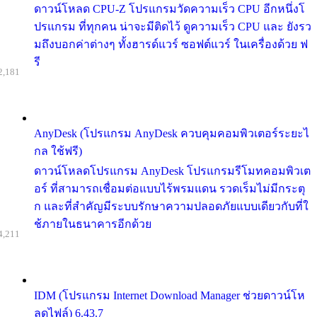
ดาวน์โหลด CPU-Z โปรแกรมวัดความเร็ว CPU อีกหนึ่งโ
ปรแกรม ที่ทุกคน น่าจะมีติดไว้ ดูความเร็ว CPU และ ยังรว
มถึงบอกค่าต่างๆ ทั้งฮารด์แวร์ ซอฟต์แวร์ ในเครื่องด้วย ฟ
รี
2,181
AnyDesk (โปรแกรม AnyDesk ควบคุมคอมพิวเตอร์ระยะไ
กล ใช้ฟรี)
ดาวน์โหลดโปรแกรม AnyDesk โปรแกรมรีโมทคอมพิวเต
อร์ ที่สามารถเชื่อมต่อแบบไร้พรมแดน รวดเร็มไม่มีกระตุ
ก และที่สำคัญมีระบบรักษาความปลอดภัยแบบเดียวกับที่ใ
ช้ภายในธนาคารอีกด้วย
4,211
IDM (โปรแกรม Internet Download Manager ช่วยดาวน์โห
ลดไฟล์) 6.43.7