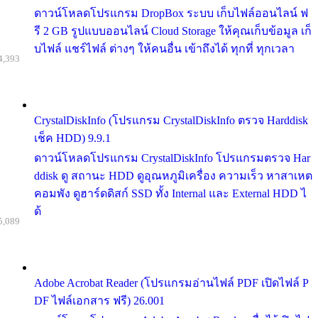
ดาวน์โหลดโปรแกรม DropBox ระบบ เก็บไฟล์ออนไลน์ ฟ
รี 2 GB รูปแบบออนไลน์ Cloud Storage ให้คุณเก็บข้อมูล เก็
บไฟล์ แชร์ไฟล์ ต่างๆ ให้คนอื่น เข้าถึงได้ ทุกที่ ทุกเวลา
4,393
CrystalDiskInfo (โปรแกรม CrystalDiskInfo ตรวจ Harddisk
เช็ค HDD) 9.9.1
ดาวน์โหลดโปรแกรม CrystalDiskInfo โปรแกรมตรวจ Har
ddisk ดู สถานะ HDD ดูอุณหภูมิเครื่อง ความเร็ว หาสาเหต
คอมพัง ดูฮาร์ดดิสก์ SSD ทั้ง Internal และ External HDD ไ
ด้
5,089
Adobe Acrobat Reader (โปรแกรมอ่านไฟล์ PDF เปิดไฟล์ P
DF ไฟล์เอกสาร ฟรี) 26.001