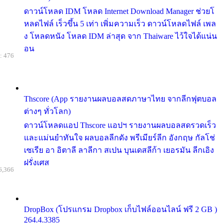
ดาวน์โหลด IDM โหลด Internet Download Manager ช่วยโ
หลดไฟล์ เร็วขึ้น 5 เท่า เพิ่มความเร็ว ดาวน์โหลดไฟล์ เพล
ง โหลดหนัง โหลด IDM ล่าสุด จาก Thaiware ไว้ใจได้แน่น
อน
: 476
Thscore (App รายงานผลบอลสดภาษาไทย จากลีกฟุตบอล
ต่างๆ ทั่วโลก)
ดาวน์โหลดแอป Thscore แอปฯ รายงานผลบอลสดรวดเร็ว
และแม่นยำทันใจ ผลบอลลีกดัง พรีเมียร์ลีก อังกฤษ กัลโช่
เซเรีย อา อิตาลี ลาลีกา สเปน บุนเดสลีก้า เยอรมัน ลีกเอิง
ฝรั่งเศส
6,366
DropBox (โปรแกรม Dropbox เก็บไฟล์ออนไลน์ ฟรี 2 GB )
264.4.3385