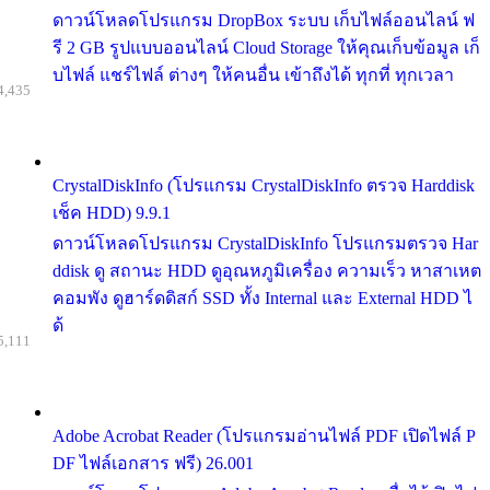
ดาวน์โหลดโปรแกรม DropBox ระบบ เก็บไฟล์ออนไลน์ ฟ
รี 2 GB รูปแบบออนไลน์ Cloud Storage ให้คุณเก็บข้อมูล เก็
บไฟล์ แชร์ไฟล์ ต่างๆ ให้คนอื่น เข้าถึงได้ ทุกที่ ทุกเวลา
4,435
CrystalDiskInfo (โปรแกรม CrystalDiskInfo ตรวจ Harddisk
เช็ค HDD) 9.9.1
ดาวน์โหลดโปรแกรม CrystalDiskInfo โปรแกรมตรวจ Har
ddisk ดู สถานะ HDD ดูอุณหภูมิเครื่อง ความเร็ว หาสาเหต
คอมพัง ดูฮาร์ดดิสก์ SSD ทั้ง Internal และ External HDD ไ
ด้
5,111
Adobe Acrobat Reader (โปรแกรมอ่านไฟล์ PDF เปิดไฟล์ P
DF ไฟล์เอกสาร ฟรี) 26.001