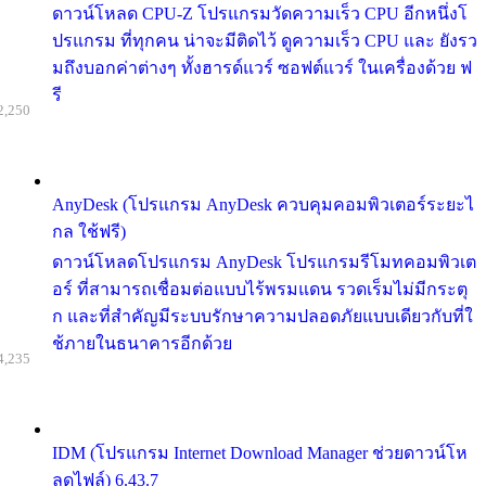
ดาวน์โหลด CPU-Z โปรแกรมวัดความเร็ว CPU อีกหนึ่งโ
ปรแกรม ที่ทุกคน น่าจะมีติดไว้ ดูความเร็ว CPU และ ยังรว
มถึงบอกค่าต่างๆ ทั้งฮารด์แวร์ ซอฟต์แวร์ ในเครื่องด้วย ฟ
รี
2,250
AnyDesk (โปรแกรม AnyDesk ควบคุมคอมพิวเตอร์ระยะไ
กล ใช้ฟรี)
ดาวน์โหลดโปรแกรม AnyDesk โปรแกรมรีโมทคอมพิวเต
อร์ ที่สามารถเชื่อมต่อแบบไร้พรมแดน รวดเร็มไม่มีกระตุ
ก และที่สำคัญมีระบบรักษาความปลอดภัยแบบเดียวกับที่ใ
ช้ภายในธนาคารอีกด้วย
4,235
IDM (โปรแกรม Internet Download Manager ช่วยดาวน์โห
ลดไฟล์) 6.43.7