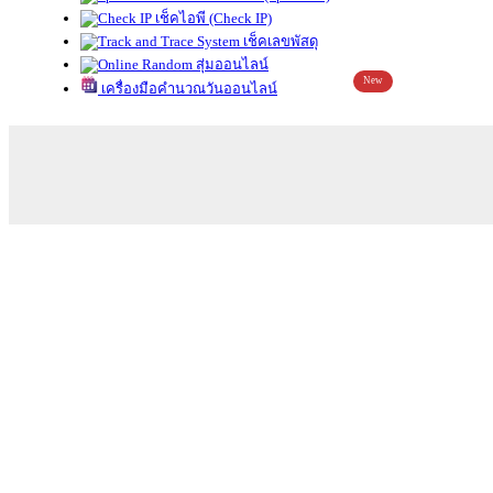
เช็คไอพี (Check IP)
เช็คเลขพัสดุ
สุ่มออนไลน์
New
เครื่องมือคำนวณวันออนไลน์