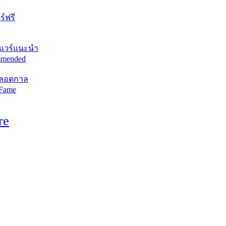
์ฟรี
แวร์แนะนำ
mended
ตลอดกาล
 Fame
re