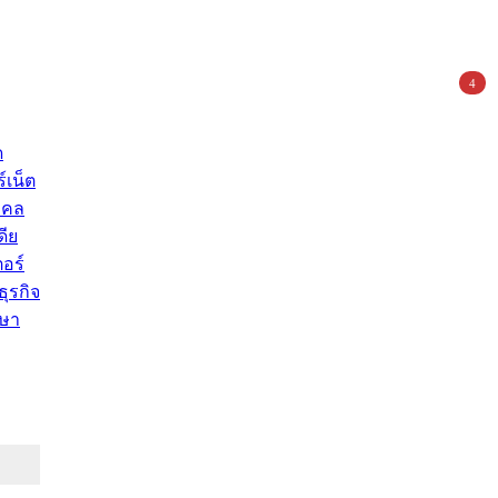
4
ด
์เน็ต
คคล
ดีย
อร์
ุรกิจ
ษา