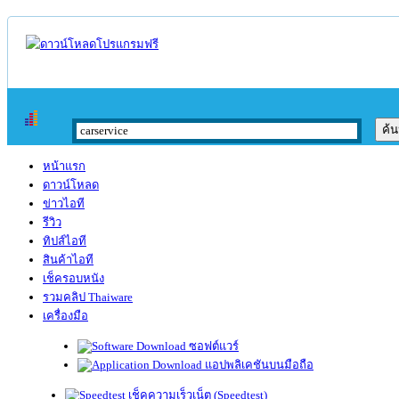
หน้าแรก
ดาวน์โหลด
ข่าวไอที
รีวิว
ทิปส์ไอที
สินค้าไอที
เช็ครอบหนัง
รวมคลิป Thaiware
เครื่องมือ
ซอฟต์แวร์
แอปพลิเคชันบนมือถือ
เช็คความเร็วเน็ต (Speedtest)