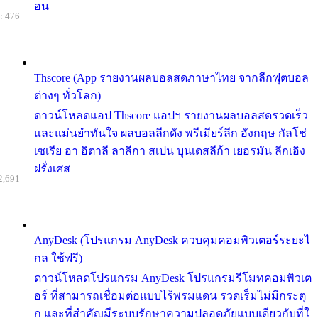
อน
: 476
Thscore (App รายงานผลบอลสดภาษาไทย จากลีกฟุตบอล
ต่างๆ ทั่วโลก)
ดาวน์โหลดแอป Thscore แอปฯ รายงานผลบอลสดรวดเร็ว
และแม่นยำทันใจ ผลบอลลีกดัง พรีเมียร์ลีก อังกฤษ กัลโช่
เซเรีย อา อิตาลี ลาลีกา สเปน บุนเดสลีก้า เยอรมัน ลีกเอิง
ฝรั่งเศส
2,691
AnyDesk (โปรแกรม AnyDesk ควบคุมคอมพิวเตอร์ระยะไ
กล ใช้ฟรี)
ดาวน์โหลดโปรแกรม AnyDesk โปรแกรมรีโมทคอมพิวเต
อร์ ที่สามารถเชื่อมต่อแบบไร้พรมแดน รวดเร็มไม่มีกระตุ
ก และที่สำคัญมีระบบรักษาความปลอดภัยแบบเดียวกับที่ใ