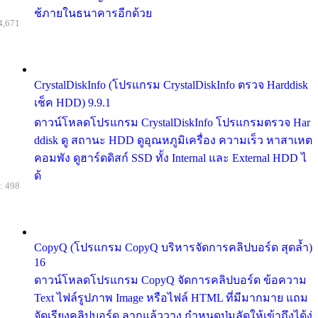
ช้ภายในธนาคารอีกด้วย
4,671
CrystalDiskInfo (โปรแกรม CrystalDiskInfo ตรวจ Harddisk
เช็ค HDD) 9.9.1
ดาวน์โหลดโปรแกรม CrystalDiskInfo โปรแกรมตรวจ Har
ddisk ดู สถานะ HDD ดูอุณหภูมิเครื่อง ความเร็ว หาสาเหต
คอมพัง ดูฮาร์ดดิสก์ SSD ทั้ง Internal และ External HDD ไ
ด้
: 498
CopyQ (โปรแกรม CopyQ บริหารจัดการคลิปบอร์ด สุดล้ำ)
16
ดาวน์โหลดโปรแกรม CopyQ จัดการคลิปบอร์ด ข้อความ
Text ไฟล์รูปภาพ Image หรือไฟล์ HTML ที่มีมากมาย แถม
จัดเรียงคลิปบอร์ด ลากแล้ววาง กำหนดปุ่มลัดให้เข้าถึงได้ง่