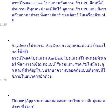
ดาวน์โหลด CPU-Z โปรแกรมวัดความเร็ว CPU อีกหนึ่งโ
ปรแกรม ที่ทุกคน น่าจะมีติดไว้ ดูความเร็ว CPU และ ยังรว
มถึงบอกค่าต่างๆ ทั้งฮารด์แวร์ ซอฟต์แวร์ ในเครื่องด้วย ฟ
รี
2,426
AnyDesk (โปรแกรม AnyDesk ควบคุมคอมพิวเตอร์ระยะไ
กล ใช้ฟรี)
ดาวน์โหลดโปรแกรม AnyDesk โปรแกรมรีโมทคอมพิวเต
อร์ ที่สามารถเชื่อมต่อแบบไร้พรมแดน รวดเร็มไม่มีกระตุ
ก และที่สำคัญมีระบบรักษาความปลอดภัยแบบเดียวกับที่ใ
ช้ภายในธนาคารอีกด้วย
: 476
Thscore (App รายงานผลบอลสดภาษาไทย จากลีกฟุตบอล
ต่างๆ ทั่วโลก)