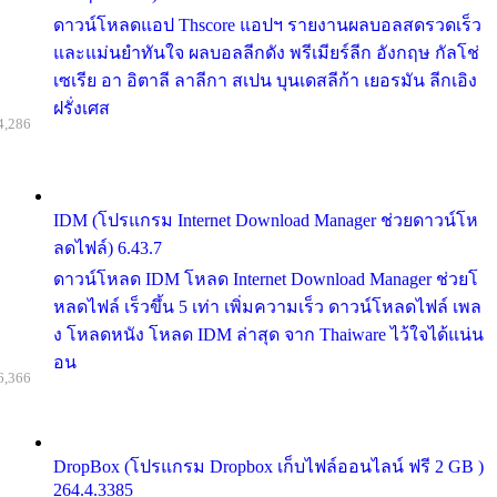
ดาวน์โหลดแอป Thscore แอปฯ รายงานผลบอลสดรวดเร็ว
และแม่นยำทันใจ ผลบอลลีกดัง พรีเมียร์ลีก อังกฤษ กัลโช่
เซเรีย อา อิตาลี ลาลีกา สเปน บุนเดสลีก้า เยอรมัน ลีกเอิง
ฝรั่งเศส
4,286
IDM (โปรแกรม Internet Download Manager ช่วยดาวน์โห
ลดไฟล์) 6.43.7
ดาวน์โหลด IDM โหลด Internet Download Manager ช่วยโ
หลดไฟล์ เร็วขึ้น 5 เท่า เพิ่มความเร็ว ดาวน์โหลดไฟล์ เพล
ง โหลดหนัง โหลด IDM ล่าสุด จาก Thaiware ไว้ใจได้แน่น
อน
6,366
DropBox (โปรแกรม Dropbox เก็บไฟล์ออนไลน์ ฟรี 2 GB )
264.4.3385