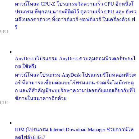
ดาวน์โหลด CPU-Z โปรแกรมวัดความเร็ว CPU อีกหนึ่งโ
ปรแกรม ที่ทุกคน น่าจะมีติดไว้ ดูความเร็ว CPU และ ยังรว
มถึงบอกค่าต่างๆ ทั้งฮารด์แวร์ ซอฟต์แวร์ ในเครื่องด้วย ฟ
รี
2,491
AnyDesk (โปรแกรม AnyDesk ควบคุมคอมพิวเตอร์ระยะไ
กล ใช้ฟรี)
ดาวน์โหลดโปรแกรม AnyDesk โปรแกรมรีโมทคอมพิวเต
อร์ ที่สามารถเชื่อมต่อแบบไร้พรมแดน รวดเร็มไม่มีกระตุ
ก และที่สำคัญมีระบบรักษาความปลอดภัยแบบเดียวกับที่ใ
ช้ภายในธนาคารอีกด้วย
4,314
IDM (โปรแกรม Internet Download Manager ช่วยดาวน์โห
ลดไฟล์) 6.43.7