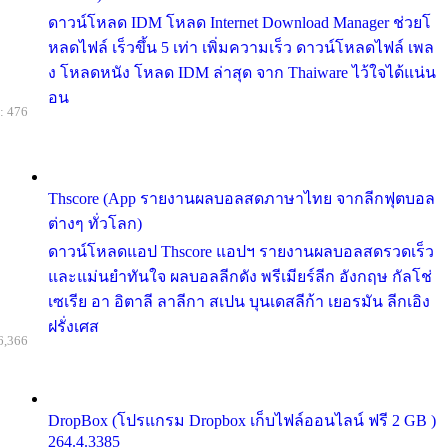
ดาวน์โหลด IDM โหลด Internet Download Manager ช่วยโ
หลดไฟล์ เร็วขึ้น 5 เท่า เพิ่มความเร็ว ดาวน์โหลดไฟล์ เพล
ง โหลดหนัง โหลด IDM ล่าสุด จาก Thaiware ไว้ใจได้แน่น
อน
: 476
Thscore (App รายงานผลบอลสดภาษาไทย จากลีกฟุตบอล
ต่างๆ ทั่วโลก)
ดาวน์โหลดแอป Thscore แอปฯ รายงานผลบอลสดรวดเร็ว
และแม่นยำทันใจ ผลบอลลีกดัง พรีเมียร์ลีก อังกฤษ กัลโช่
เซเรีย อา อิตาลี ลาลีกา สเปน บุนเดสลีก้า เยอรมัน ลีกเอิง
ฝรั่งเศส
6,366
DropBox (โปรแกรม Dropbox เก็บไฟล์ออนไลน์ ฟรี 2 GB )
264.4.3385