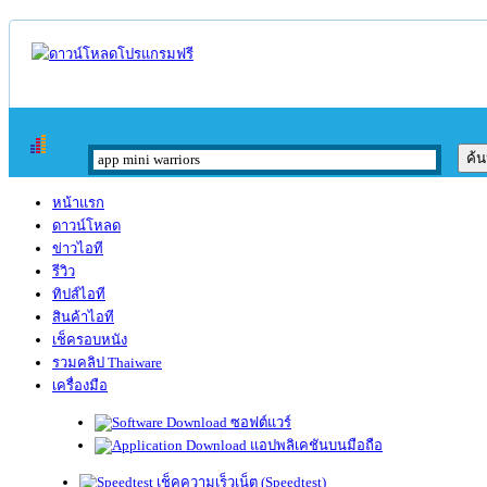
หน้าแรก
ดาวน์โหลด
ข่าวไอที
รีวิว
ทิปส์ไอที
สินค้าไอที
เช็ครอบหนัง
รวมคลิป Thaiware
เครื่องมือ
ซอฟต์แวร์
แอปพลิเคชันบนมือถือ
เช็คความเร็วเน็ต (Speedtest)