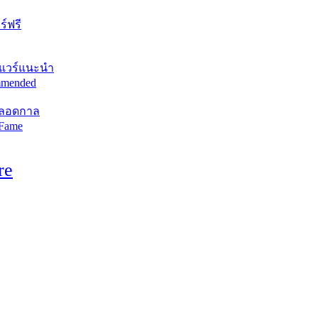
์ฟรี
แวร์แนะนำ
mended
ตลอดกาล
 Fame
re