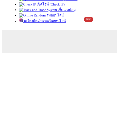
เช็คไอพี (Check IP)
เช็คเลขพัสดุ
สุ่มออนไลน์
New
เครื่องมือคำนวณวันออนไลน์