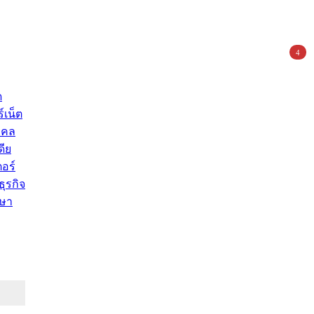
4
ด
์เน็ต
คคล
ดีย
อร์
ุรกิจ
ษา