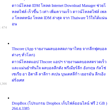
ดาวน์โหลด IDM โหลด Internet Download Manager ช่วยโ
หลดไฟล์ เร็วขึ้น 5 เท่า เพิ่มความเร็ว ดาวน์โหลดไฟล์ เพล
ง โหลดหนัง โหลด IDM ล่าสุด จาก Thaiware ไว้ใจได้แน่น
อน
: 474
Thscore (App รายงานผลบอลสดภาษาไทย จากลีกฟุตบอล
ต่างๆ ทั่วโลก)
ดาวน์โหลดแอป Thscore แอปฯ รายงานผลบอลสดรวดเร็ว
และแม่นยำทันใจ ผลบอลลีกดัง พรีเมียร์ลีก อังกฤษ กัลโช่
เซเรีย อา อิตาลี ลาลีกา สเปน บุนเดสลีก้า เยอรมัน ลีกเอิง
ฝรั่งเศส
6,366
DropBox (โปรแกรม Dropbox เก็บไฟล์ออนไลน์ ฟรี 2 GB )
264.4.3385