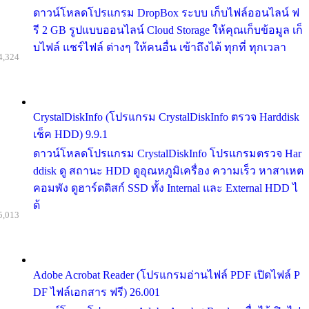
ดาวน์โหลดโปรแกรม DropBox ระบบ เก็บไฟล์ออนไลน์ ฟ
รี 2 GB รูปแบบออนไลน์ Cloud Storage ให้คุณเก็บข้อมูล เก็
บไฟล์ แชร์ไฟล์ ต่างๆ ให้คนอื่น เข้าถึงได้ ทุกที่ ทุกเวลา
4,324
CrystalDiskInfo (โปรแกรม CrystalDiskInfo ตรวจ Harddisk
เช็ค HDD) 9.9.1
ดาวน์โหลดโปรแกรม CrystalDiskInfo โปรแกรมตรวจ Har
ddisk ดู สถานะ HDD ดูอุณหภูมิเครื่อง ความเร็ว หาสาเหต
คอมพัง ดูฮาร์ดดิสก์ SSD ทั้ง Internal และ External HDD ไ
ด้
5,013
Adobe Acrobat Reader (โปรแกรมอ่านไฟล์ PDF เปิดไฟล์ P
DF ไฟล์เอกสาร ฟรี) 26.001