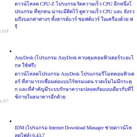
ดาวน์โหลด CPU-Z โปรแกรมวัดความเร็ว CPU อีกหนึ่งโ
ปรแกรม ที่ทุกคน น่าจะมีติดไว้ ดูความเร็ว CPU และ ยังรว
มถึงบอกค่าต่างๆ ทั้งฮารด์แวร์ ซอฟต์แวร์ ในเครื่องด้วย ฟ
รี
1,918
AnyDesk (โปรแกรม AnyDesk ควบคุมคอมพิวเตอร์ระยะไ
กล ใช้ฟรี)
ดาวน์โหลดโปรแกรม AnyDesk โปรแกรมรีโมทคอมพิวเต
อร์ ที่สามารถเชื่อมต่อแบบไร้พรมแดน รวดเร็มไม่มีกระตุ
ก และที่สำคัญมีระบบรักษาความปลอดภัยแบบเดียวกับที่ใ
ช้ภายในธนาคารอีกด้วย
4,167
IDM (โปรแกรม Internet Download Manager ช่วยดาวน์โห
ลดไฟล์) 6.43.7