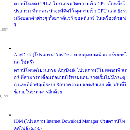
ดาวน์โหลด CPU-Z โปรแกรมวัดความเร็ว CPU อีกหนึ่งโ
ปรแกรม ที่ทุกคน น่าจะมีติดไว้ ดูความเร็ว CPU และ ยังรว
มถึงบอกค่าต่างๆ ทั้งฮารด์แวร์ ซอฟต์แวร์ ในเครื่องด้วย ฟ
รี
1,887
AnyDesk (โปรแกรม AnyDesk ควบคุมคอมพิวเตอร์ระยะไ
กล ใช้ฟรี)
ดาวน์โหลดโปรแกรม AnyDesk โปรแกรมรีโมทคอมพิวเต
อร์ ที่สามารถเชื่อมต่อแบบไร้พรมแดน รวดเร็มไม่มีกระตุ
ก และที่สำคัญมีระบบรักษาความปลอดภัยแบบเดียวกับที่ใ
ช้ภายในธนาคารอีกด้วย
4,159
IDM (โปรแกรม Internet Download Manager ช่วยดาวน์โห
ลดไฟล์) 6.43.7