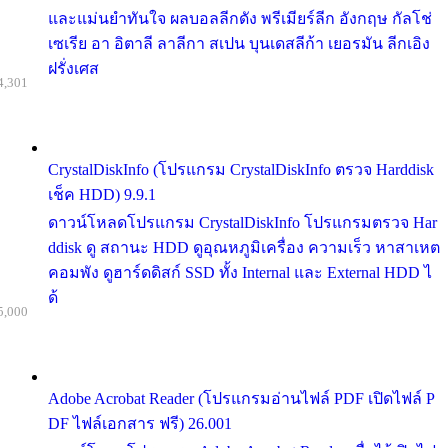
และแม่นยำทันใจ ผลบอลลีกดัง พรีเมียร์ลีก อังกฤษ กัลโช่
เซเรีย อา อิตาลี ลาลีกา สเปน บุนเดสลีก้า เยอรมัน ลีกเอิง
ฝรั่งเศส
4,301
CrystalDiskInfo (โปรแกรม CrystalDiskInfo ตรวจ Harddisk
เช็ค HDD) 9.9.1
ดาวน์โหลดโปรแกรม CrystalDiskInfo โปรแกรมตรวจ Har
ddisk ดู สถานะ HDD ดูอุณหภูมิเครื่อง ความเร็ว หาสาเหต
คอมพัง ดูฮาร์ดดิสก์ SSD ทั้ง Internal และ External HDD ไ
ด้
5,000
Adobe Acrobat Reader (โปรแกรมอ่านไฟล์ PDF เปิดไฟล์ P
DF ไฟล์เอกสาร ฟรี) 26.001