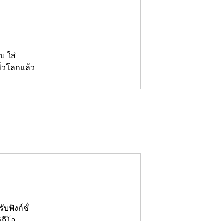
บ ใส่
ั่วโลกแล้ว
บฟังก์ชั่
ดีโอ