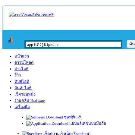
หน้าแรก
ดาวน์โหลด
ข่าวไอที
รีวิว
ทิปส์ไอที
สินค้าไอที
เช็ครอบหนัง
รวมคลิป Thaiware
เครื่องมือ
ซอฟต์แวร์
แอปพลิเคชันบนมือถือ
เช็คความเร็วเน็ต (Speedtest)