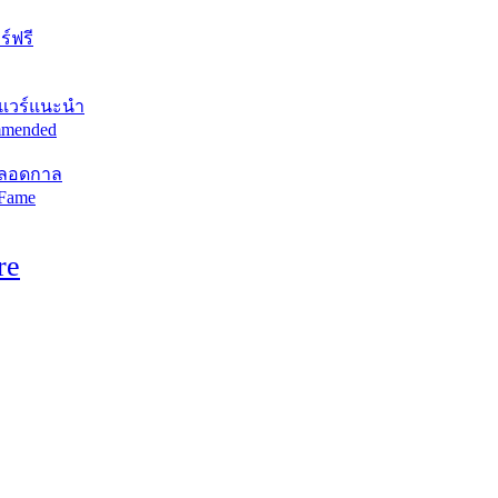
์ฟรี
แวร์แนะนำ
mended
ตลอดกาล
 Fame
re