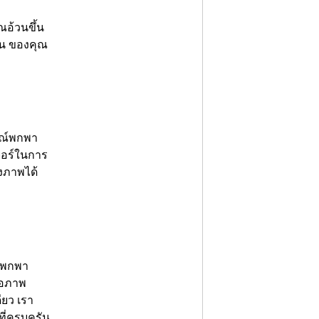
ุณอ้วนขึ้น
วน ของคุณ
เจอร์ในการ
งภาพได้
รือภาพ
ียว เรา
ี่ครบครัน