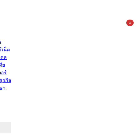
4
ด
์เน็ต
คคล
ดีย
อร์
ุรกิจ
ษา