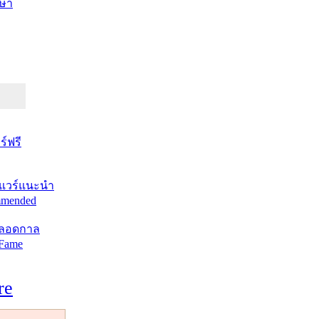
ษา
์ฟรี
แวร์แนะนำ
mended
ตลอดกาล
 Fame
re