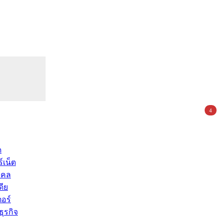
4
ด
์เน็ต
คคล
ดีย
อร์
ุรกิจ