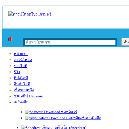
หน้าแรก
ดาวน์โหลด
ข่าวไอที
รีวิว
ทิปส์ไอที
สินค้าไอที
เช็ครอบหนัง
รวมคลิป Thaiware
เครื่องมือ
ซอฟต์แวร์
แอปพลิเคชันบนมือถือ
เช็คความเร็วเน็ต (Speedtest)