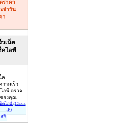
คา
็วเน็ต
ช็คไอพี
น็ต
บความเร็ว
คไอพี ตรวจ
ีของคุณ
ไอพี