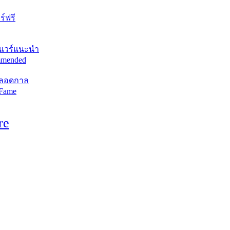
์ฟรี
แวร์แนะนำ
mended
ตลอดกาล
 Fame
re