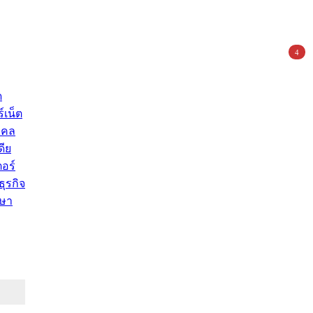
4
ด
์เน็ต
คคล
ดีย
อร์
ุรกิจ
ษา