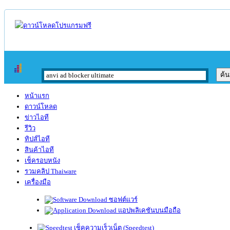
หน้าแรก
ดาวน์โหลด
ข่าวไอที
รีวิว
ทิปส์ไอที
สินค้าไอที
เช็ครอบหนัง
รวมคลิป Thaiware
เครื่องมือ
ซอฟต์แวร์
แอปพลิเคชันบนมือถือ
เช็คความเร็วเน็ต (Speedtest)